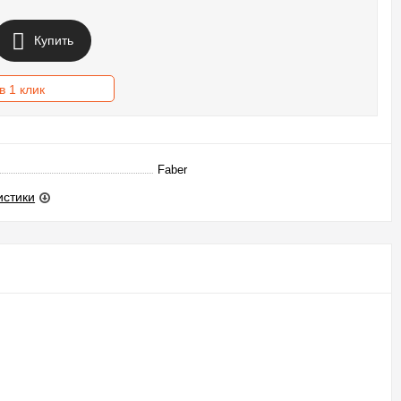
Купить
в 1 клик
Faber
истики