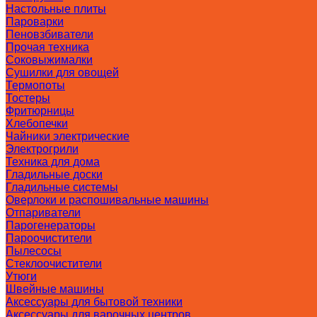
Настольные плиты
Пароварки
Пеновзбиватели
Прочая техника
Соковыжималки
Сушилки для овощей
Термопоты
Тостеры
Фритюрницы
Хлебопечки
Чайники электрические
Электрогрили
Техника для дома
Гладильные доски
Гладильные системы
Оверлоки и распошивальные машины
Отпариватели
Парогенераторы
Пароочистители
Пылесосы
Стеклоочистители
Утюги
Швейные машины
Аксессуары для бытовой техники
Аксессуары для варочных центров