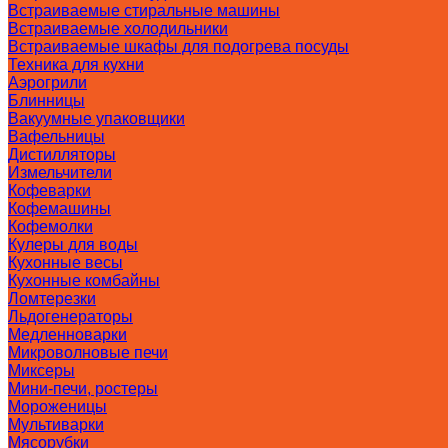
Встраиваемые стиральные машины
Встраиваемые холодильники
Встраиваемые шкафы для подогрева посуды
Техника для кухни
Аэрогрили
Блинницы
Вакуумные упаковщики
Вафельницы
Дистилляторы
Измельчители
Кофеварки
Кофемашины
Кофемолки
Кулеры для воды
Кухонные весы
Кухонные комбайны
Ломтерезки
Льдогенераторы
Медленноварки
Микроволновые печи
Миксеры
Мини-печи, ростеры
Мороженицы
Мультиварки
Мясорубки