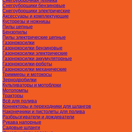
Снегоуборочная техника
Снегоуборщики бензиновые
Снегоуборщики электрические
Аксессуары и комплектующие
Кусторезы и ножницы
Пилы цепные
Бензопилы
Пилы электрические цепные
Газонокосилки
Газонокосилки бензиновые
Газонокосилки электрические
Газонокосилки аккумуляторные
Газонокосилки-роботы
Газонокосилки механические
Триммеры и мотокосы
Зернодробилки
Культиваторы и мотоблоки
Мотопомпы
Тракторы
Всё для полива
Коннекторы и переходники для шлангов
Наконечники и пистолеты для полива
Разбрызгиватели и дождеватели
Рукава напорные
Садовые шланги