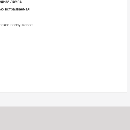
одная лампа
ью встраиваемая
еское ползунковое