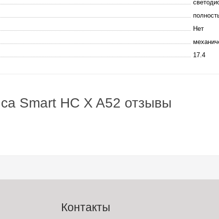
светоди
полност
Нет
механич
17.4
nca Smart HC X A52 отзывы
Контакты