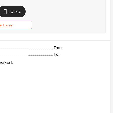
Купить
в 1 клик
Faber
Нет
истики