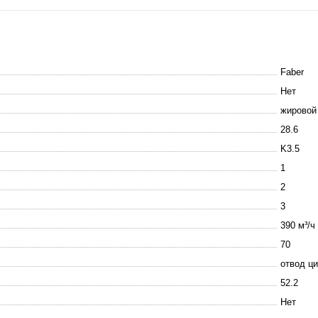
Faber
Нет
жировой
28.6
K3.5
1
2
3
390 м³/ч
70
отвод ц
52.2
Нет