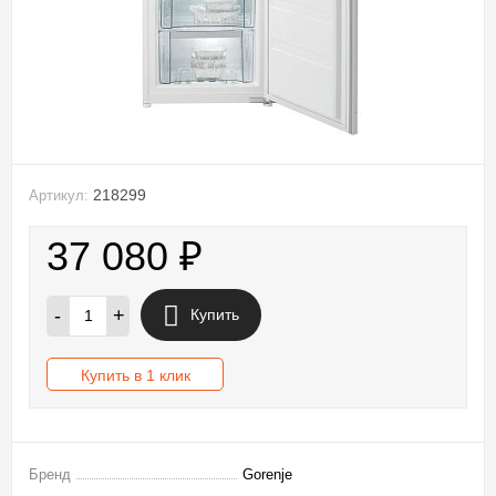
218299
Артикул:
37 080
₽
-
+
Купить
Купить в 1 клик
Бренд
Gorenje