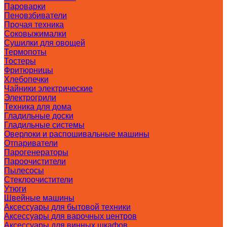
Пароварки
Пеновзбиватели
Прочая техника
Соковыжималки
Сушилки для овощей
Термопоты
Тостеры
Фритюрницы
Хлебопечки
Чайники электрические
Электрогрили
Техника для дома
Гладильные доски
Гладильные системы
Оверлоки и распошивальные машины
Отпариватели
Парогенераторы
Пароочистители
Пылесосы
Стеклоочистители
Утюги
Швейные машины
Аксессуары для бытовой техники
Аксессуары для варочных центров
Аксессуары для винных шкафов