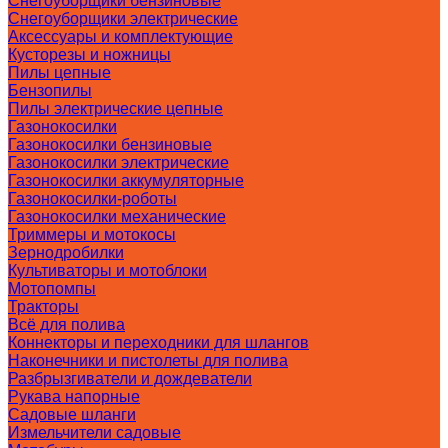
Снегоуборщики бензиновые
Снегоуборщики электрические
Аксессуары и комплектующие
Кусторезы и ножницы
Пилы цепные
Бензопилы
Пилы электрические цепные
Газонокосилки
Газонокосилки бензиновые
Газонокосилки электрические
Газонокосилки аккумуляторные
Газонокосилки-роботы
Газонокосилки механические
Триммеры и мотокосы
Зернодробилки
Культиваторы и мотоблоки
Мотопомпы
Тракторы
Всё для полива
Коннекторы и переходники для шлангов
Наконечники и пистолеты для полива
Разбрызгиватели и дождеватели
Рукава напорные
Садовые шланги
Измельчители садовые