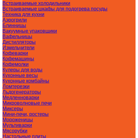
Встраиваемые холодильники
Встраиваемые шкафы для подогрева посуды
Техника для кухни
Аэрогрили
Блинницы
Вакуумные упаковщики
Вафельницы
Дистилляторы
Измельчители
Кофеварки
Кофемашины
Кофемолки
Кулеры для воды
Кухонные весы
Кухонные комбайны
Ломтерезки
Льдогенераторы
Медленноварки
Микроволновые печи
Миксеры
Мини-печи, ростеры
Мороженицы
Мультиварки
Мясорубки
Настольные плиты