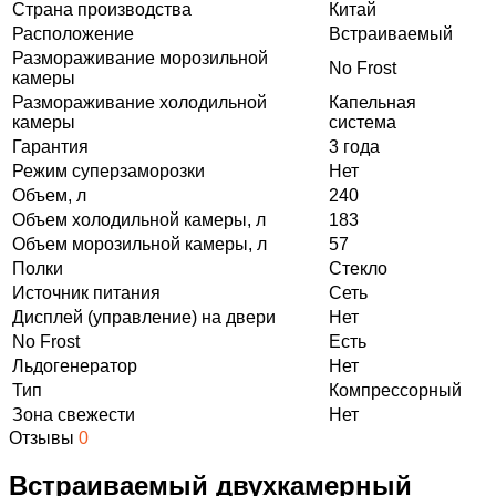
Страна производства
Китай
Расположение
Встраиваемый
Размораживание морозильной
No Frost
камеры
Размораживание холодильной
Капельная
камеры
система
Гарантия
3 года
Режим суперзаморозки
Нет
Объем, л
240
Объем холодильной камеры, л
183
Объем морозильной камеры, л
57
Полки
Стекло
Источник питания
Сеть
Дисплей (управление) на двери
Нет
No Frost
Есть
Льдогенератор
Нет
Тип
Компрессорный
Зона свежести
Нет
Отзывы
0
Встраиваемый двухкамерный