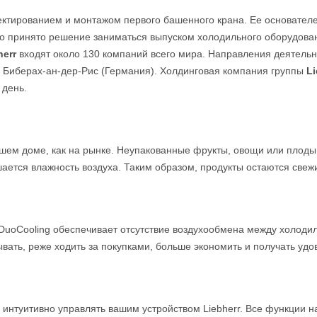
оектированием и монтажом первого башенного крана. Ее основател
о принято решение заниматься выпуском холодильного оборудовани
herr
входят около 130 компаний всего мира. Направления деятель
е Биберах-ан-дер-Рис (Германия). Холдинговая компания группы
Li
 день.
ашем доме, как на рынке. Неупакованные фрукты, овощи или плоды
ается влажность воздуха. Таким образом, продукты остаются свеж
DuoCooling обеспечивает отсутствие воздухообмена между холоди
ывать, реже ходить за покупками, больше экономить и получать удо
и интуитивно управлять вашим устройством Liebherr. Все функции 