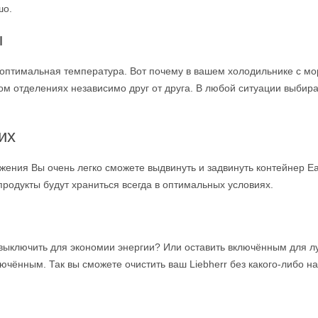
шо.
ы
 оптимальная температура. Вот почему в вашем холодильнике с м
м отделениях независимо друг от друга. В любой ситуации выбира
их
ения Вы очень легко сможете выдвинуть и задвинуть контейнер 
родукты будут храниться всегда в оптимальных условиях.
 выключить для экономии энергии? Или оставить включённым для л
чённым. Так вы сможете очистить ваш Liebherr без какого-либо н