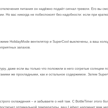
 отключения питания он надёжно подаёт сигнал тревоги. Его вы см
и. Но вас никогда не побеспокоят без надобности: если при кра
 режиме HolidayMode вентилятор и SuperCool выключены, а ваш холо
еприятных запахов.
у, даже если вы только что положили в него согретые солнцем по
 такими же прохладными, как и остальное содержимое. Затем Super
трого охлаждения – и забываете о ней там. С BottleTimer этого бо
 достигнет оптимальной температуры, ваш Lieberr напомнит вам че