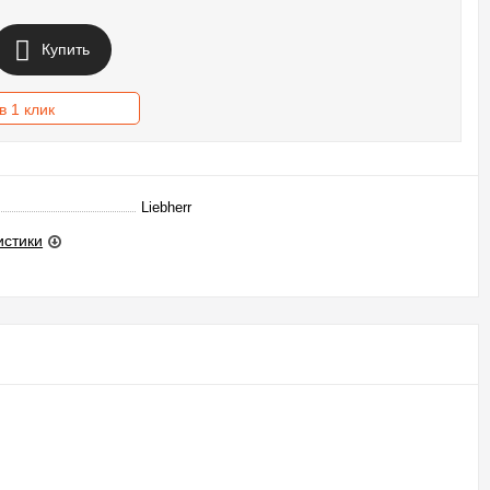
Купить
в 1 клик
Liebherr
истики