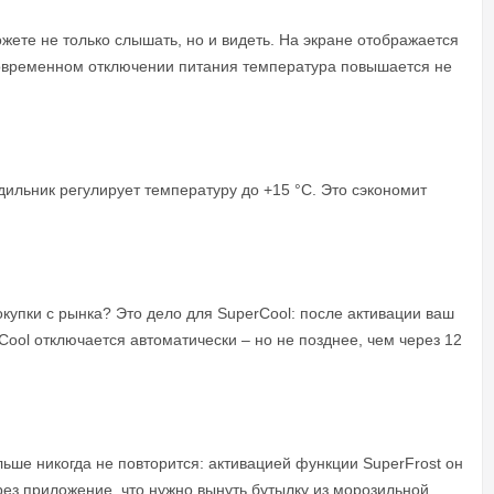
ожете не только слышать, но и видеть. На экране отображается
тковременном отключении питания температура повышается не
дильник регулирует температуру до +15 °C. Это сэкономит
купки с рынка? Это дело для SuperCool: после активации ваш
Cool отключается автоматически – но не позднее, чем через 12
льше никогда не повторится: активацией функции SuperFrost он
рез приложение, что нужно вынуть бутылку из морозильной