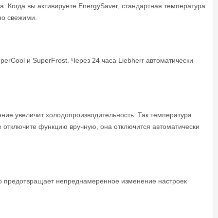
. Когда вы активируете EnergySaver, стандартная температура
но свежими.
erCool и SuperFrost. Через 24 часа Liebherr автоматически
ение увеличит холодопроизводительность. Так температура
е отключите функцию вручную, она отключится автоматически
дёжно предотвращает непреднамеренное изменение настроек