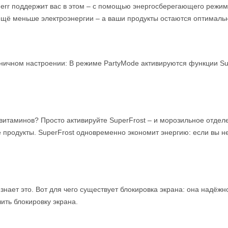
err поддержит вас в этом – с помощью энергосберегающего режима
я ещё меньше электроэнергии – а ваши продукты остаются оптималь
здничном настроении: В режиме PartyMode активируются функции Sup
итаминов? Просто активируйте SuperFrost – и морозильное отдел
 продукты. SuperFrost одновременно экономит энергию: если вы н
rr знает это. Вот для чего существует блокировка экрана: она на
ить блокировку экрана.