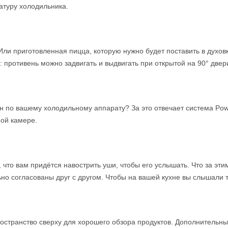
атуру холодильника.
и приготовленная пицца, которую нужно будет поставить в духовку
 противень можно задвигать и выдвигать при открытой на 90° двер
н по вашему холодильному аппарату? За это отвечает система Powe
ой камере.
, что вам придётся навострить уши, чтобы его услышать. Что за эт
о согласованы друг с другом. Чтобы на вашей кухне вы слышали то
странство сверху для хорошего обзора продуктов. Дополнительн