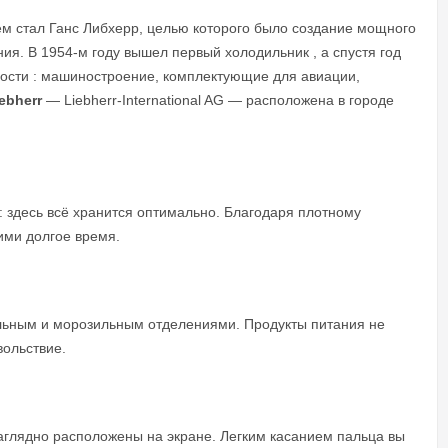
ем стал Ганс Либхерр, целью которого было создание мощного
я. В 1954-м году вышел первый холодильник , а спустя год
ности : машиностроение, комплектующие для авиации,
ebherr
— Liebherr-International AG — расположена в городе
: здесь всё хранится оптимально. Благодаря плотному
ими долгое время.
льным и морозильным отделениями. Продукты питания не
вольствие.
наглядно расположены на экране. Легким касанием пальца вы