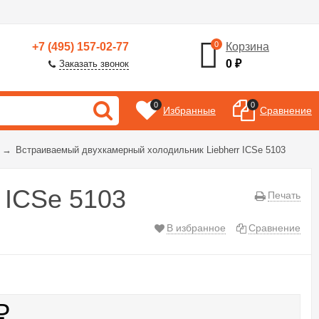
0
+7 (495) 157-02-77
Корзина
0
₽
Заказать звонок
0
0
Избранные
Сравнение
→
Встраиваемый двухкамерный холодильник Liebherr ICSe 5103
 ICSe 5103
Печать
В избранное
Сравнение
₽