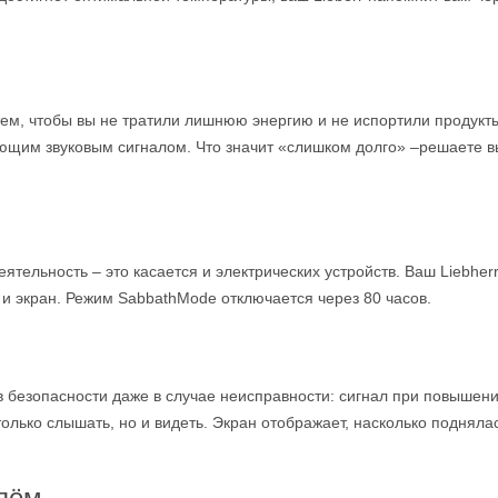
тем, чтобы вы не тратили лишнюю энергию и не испортили продукты
щим звуковым сигналом. Что значит «слишком долго» –решаете вы
тельность – это касается и электрических устройств. Ваш Liebher
 и экран. Режим SabbathMode отключается через 80 часов.
в безопасности даже в случае неисправности: сигнал при повыше
только слышать, но и видеть. Экран отображает, насколько подняла
глём