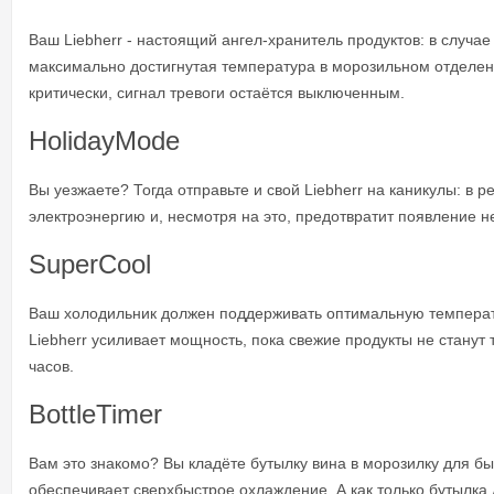
Ваш Liebherr - настоящий ангел-хранитель продуктов: в случае
максимально достигнутая температура в морозильном отделени
критически, сигнал тревоги остаётся выключенным.
HolidayMode
Вы уезжаете? Тогда отправьте и свой Liebherr на каникулы: в
электроэнергию и, несмотря на это, предотвратит появление н
SuperCool
Ваш холодильник должен поддерживать оптимальную температур
Liebherr усиливает мощность, пока свежие продукты не станут
часов.
BottleTimer
Вам это знакомо? Вы кладёте бутылку вина в морозилку для быс
обеспечивает сверхбыстрое охлаждение. А как только бутылка