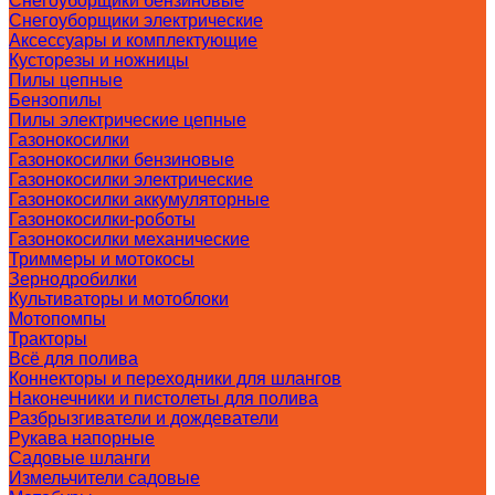
Снегоуборщики бензиновые
Снегоуборщики электрические
Аксессуары и комплектующие
Кусторезы и ножницы
Пилы цепные
Бензопилы
Пилы электрические цепные
Газонокосилки
Газонокосилки бензиновые
Газонокосилки электрические
Газонокосилки аккумуляторные
Газонокосилки-роботы
Газонокосилки механические
Триммеры и мотокосы
Зернодробилки
Культиваторы и мотоблоки
Мотопомпы
Тракторы
Всё для полива
Коннекторы и переходники для шлангов
Наконечники и пистолеты для полива
Разбрызгиватели и дождеватели
Рукава напорные
Садовые шланги
Измельчители садовые