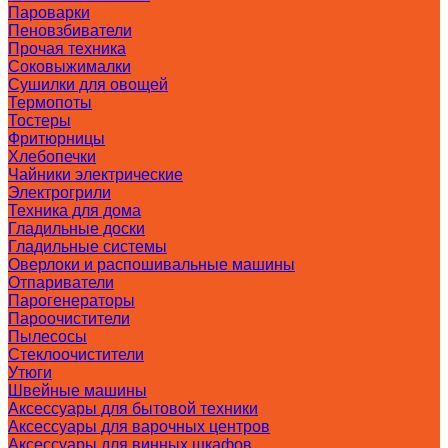
Пароварки
Пеновзбиватели
Прочая техника
Соковыжималки
Сушилки для овощей
Термопоты
Тостеры
Фритюрницы
Хлебопечки
Чайники электрические
Электрогрили
Техника для дома
Гладильные доски
Гладильные системы
Оверлоки и распошивальные машины
Отпариватели
Парогенераторы
Пароочистители
Пылесосы
Стеклоочистители
Утюги
Швейные машины
Аксессуары для бытовой техники
Аксессуары для варочных центров
Аксессуары для винных шкафов