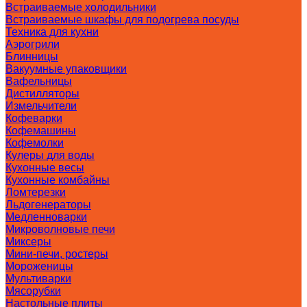
Встраиваемые холодильники
Встраиваемые шкафы для подогрева посуды
Техника для кухни
Аэрогрили
Блинницы
Вакуумные упаковщики
Вафельницы
Дистилляторы
Измельчители
Кофеварки
Кофемашины
Кофемолки
Кулеры для воды
Кухонные весы
Кухонные комбайны
Ломтерезки
Льдогенераторы
Медленноварки
Микроволновые печи
Миксеры
Мини-печи, ростеры
Мороженицы
Мультиварки
Мясорубки
Настольные плиты