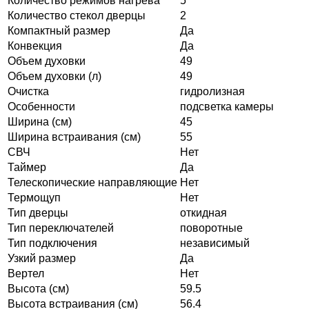
Количество режимов нагрева
5
Количество стекол дверцы
2
Компактный размер
Да
Конвекция
Да
Объем духовки
49
Объем духовки (л)
49
Очистка
гидролизная
Особенности
подсветка камеры
Ширина (см)
45
Ширина встраивания (см)
55
СВЧ
Нет
Таймер
Да
Телескопические направляющие
Нет
Термощуп
Нет
Тип дверцы
откидная
Тип переключателей
поворотные
Тип подключения
независимый
Узкий размер
Да
Вертел
Нет
Высота (см)
59.5
Высота встраивания (см)
56.4