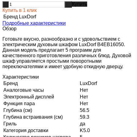
Купить
-
+
Купить в 1 клик
Бренд
LuxDorf
Подробные характеристики
Обзор
Готовьте вкусно, разнообразно и с удовольствием с
электрическим духовым шкафом LuxDorf B4EB16050.
Данная модель предлагает 5 программ для
качественного приготовления различных блюд. Духовой
шкаф управляется простыми поворотными
переключателями и имеет удобную откидную дверцу.
Характеристики
Бренд
LuxDorf
Аналоговые часы
Нет
Электронный дисплей
Нет
Функция пара
Нет
Глубина (см)
56.5
Глубина встраивания (см)
59.3
Гриль
да
Категория доставки
K5.0