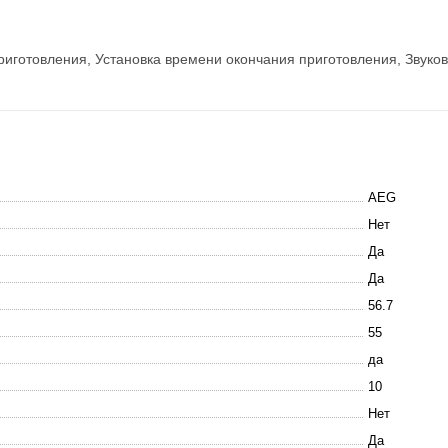
приготовления, Установка времени окончания приготовления, Звуко
AEG
Нет
Да
Да
56.7
55
да
10
Нет
Да