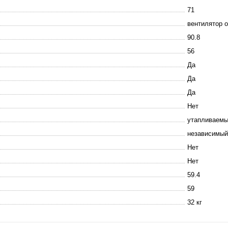
71
вентилятор 
90.8
56
Да
Да
Да
Нет
утапливаем
независимый
Нет
Нет
59.4
59
32 кг