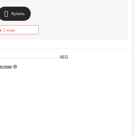
Купить
в 1 клик
AEG
истики