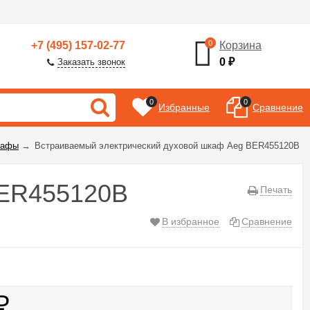
0
+7 (495) 157-02-77
Корзина
0
₽
Заказать звонок
0
0
Избранные
Сравнение
кафы
→
Встраиваемый электрический духовой шкаф Aeg BER455120B
BER455120B
Печать
В избранное
Сравнение
₽