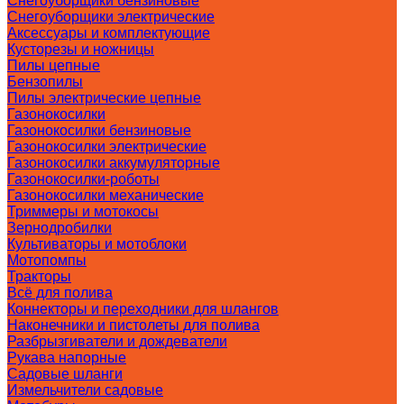
Снегоуборщики бензиновые
Снегоуборщики электрические
Аксессуары и комплектующие
Кусторезы и ножницы
Пилы цепные
Бензопилы
Пилы электрические цепные
Газонокосилки
Газонокосилки бензиновые
Газонокосилки электрические
Газонокосилки аккумуляторные
Газонокосилки-роботы
Газонокосилки механические
Триммеры и мотокосы
Зернодробилки
Культиваторы и мотоблоки
Мотопомпы
Тракторы
Всё для полива
Коннекторы и переходники для шлангов
Наконечники и пистолеты для полива
Разбрызгиватели и дождеватели
Рукава напорные
Садовые шланги
Измельчители садовые