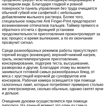
наглядном виде. Благодаря гладкой и ровной
поверхности панель управления без труда очищается
обычной губкой или салфеткой с небольшим
добавлением мыльного раствора. Более того,
специальное покрытие Anti Finger-Print предотвратит
возникновение отпечатков пальцев. Таймер прямого и
обратного отсчета с функцией установки
продолжительности приготовления проконтролирует за
вас процесс и время выпекания, а по их окончании
прозвучит сигнал.
Среди разнообразных режимов работы присутствуют:
горячий воздух (конвекция), верхний+нижний нагрев,
гриль, низкотемпературное приготовление,
консервирование, подогрев теста, высушивание,
разморозка и другие. Благодаря этому вы можете
заниматься готовкой самых разнообразных блюд, от
мяса с хрустящей корочкой до сухофруктов или
консервов. Рабочая камера освещается при помощи
галогенных ламп, которые потребляют примерно столько
же электроэнергии, сколько обычные, однако светят ярче
и дольше.
Очищение духовки осуществляется при помощи
пиролиза. На данный момент это один из самых