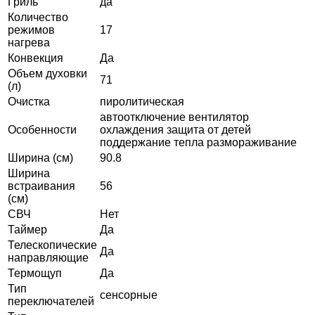
Гриль
да
Количество
режимов
17
нагрева
Конвекция
Да
Объем духовки
71
(л)
Очистка
пиролитическая
автоотключение вентилятор
Особенности
охлаждения защита от детей
поддержание тепла размораживание
Ширина (см)
90.8
Ширина
встраивания
56
(см)
СВЧ
Нет
Таймер
Да
Телескопические
Да
направляющие
Термощуп
Да
Тип
сенсорные
переключателей