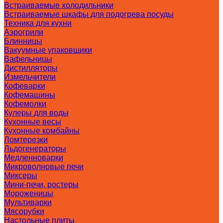
Встраиваемые холодильники
Встраиваемые шкафы для подогрева посуды
Техника для кухни
Аэрогрили
Блинницы
Вакуумные упаковщики
Вафельницы
Дистилляторы
Измельчители
Кофеварки
Кофемашины
Кофемолки
Кулеры для воды
Кухонные весы
Кухонные комбайны
Ломтерезки
Льдогенераторы
Медленноварки
Микроволновые печи
Миксеры
Мини-печи, ростеры
Мороженицы
Мультиварки
Мясорубки
Настольные плиты