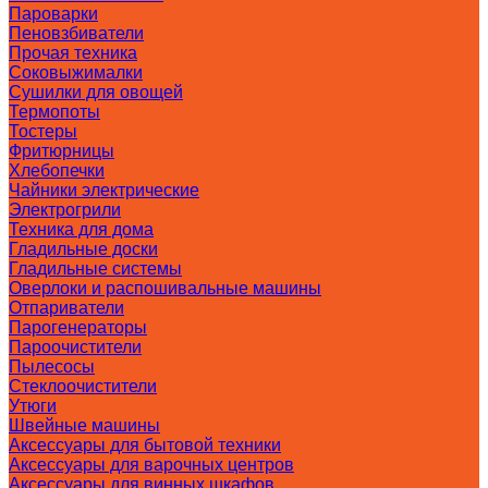
Пароварки
Пеновзбиватели
Прочая техника
Соковыжималки
Сушилки для овощей
Термопоты
Тостеры
Фритюрницы
Хлебопечки
Чайники электрические
Электрогрили
Техника для дома
Гладильные доски
Гладильные системы
Оверлоки и распошивальные машины
Отпариватели
Парогенераторы
Пароочистители
Пылесосы
Стеклоочистители
Утюги
Швейные машины
Аксессуары для бытовой техники
Аксессуары для варочных центров
Аксессуары для винных шкафов