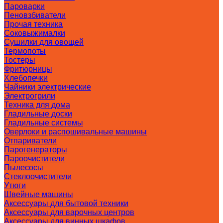
Пароварки
Пеновзбиватели
Прочая техника
Соковыжималки
Сушилки для овощей
Термопоты
Тостеры
Фритюрницы
Хлебопечки
Чайники электрические
Электрогрили
Техника для дома
Гладильные доски
Гладильные системы
Оверлоки и распошивальные машины
Отпариватели
Парогенераторы
Пароочистители
Пылесосы
Стеклоочистители
Утюги
Швейные машины
Аксессуары для бытовой техники
Аксессуары для варочных центров
Аксессуары для винных шкафов