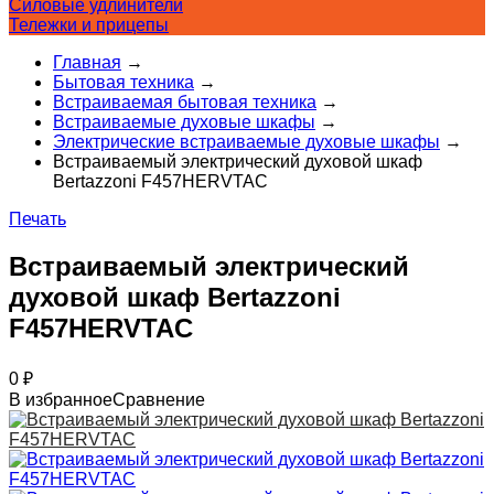
Силовые удлинители
Тележки и прицепы
Главная
→
Бытовая техника
→
Встраиваемая бытовая техника
→
Встраиваемые духовые шкафы
→
Электрические встраиваемые духовые шкафы
→
Встраиваемый электрический духовой шкаф
Bertazzoni F457HERVTAC
Печать
Встраиваемый электрический
духовой шкаф Bertazzoni
F457HERVTAC
0
₽
В избранное
Сравнение