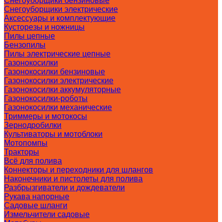
Снегоуборщики бензиновые
Снегоуборщики электрические
Аксессуары и комплектующие
Кусторезы и ножницы
Пилы цепные
Бензопилы
Пилы электрические цепные
Газонокосилки
Газонокосилки бензиновые
Газонокосилки электрические
Газонокосилки аккумуляторные
Газонокосилки-роботы
Газонокосилки механические
Триммеры и мотокосы
Зернодробилки
Культиваторы и мотоблоки
Мотопомпы
Тракторы
Всё для полива
Коннекторы и переходники для шлангов
Наконечники и пистолеты для полива
Разбрызгиватели и дождеватели
Рукава напорные
Садовые шланги
Измельчители садовые