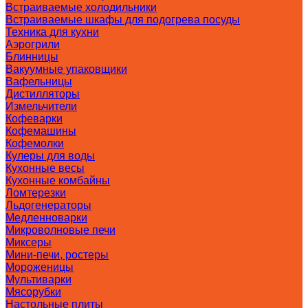
Встраиваемые холодильники
Встраиваемые шкафы для подогрева посуды
Техника для кухни
Аэрогрили
Блинницы
Вакуумные упаковщики
Вафельницы
Дистилляторы
Измельчители
Кофеварки
Кофемашины
Кофемолки
Кулеры для воды
Кухонные весы
Кухонные комбайны
Ломтерезки
Льдогенераторы
Медленноварки
Микроволновые печи
Миксеры
Мини-печи, ростеры
Мороженицы
Мультиварки
Мясорубки
Настольные плиты