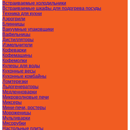
Встраиваемые холодильники
Встраиваемые шкафы для подогрева посуды
Техника для кухни
Аэрогрили
Блинницы
Вакуумные упаковщики
Вафельницы
Дистилляторы
Измельчители
Кофеварки
Кофемашины
Кофемолки
Кулеры для воды
Кухонные весы
Кухонные комбайны
Ломтерезки
Льдогенераторы
Медленноварки
Микроволновые печи
Миксеры
Мини-печи, ростеры
Мороженицы
Мультиварки
Мясорубки
Настольные плиты