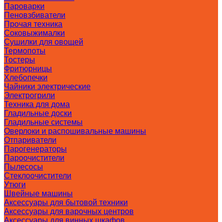
Пароварки
Пеновзбиватели
Прочая техника
Соковыжималки
Сушилки для овощей
Термопоты
Тостеры
Фритюрницы
Хлебопечки
Чайники электрические
Электрогрили
Техника для дома
Гладильные доски
Гладильные системы
Оверлоки и распошивальные машины
Отпариватели
Парогенераторы
Пароочистители
Пылесосы
Стеклоочистители
Утюги
Швейные машины
Аксессуары для бытовой техники
Аксессуары для варочных центров
Аксессуары для винных шкафов