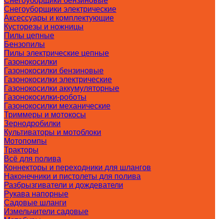
Снегоуборщики бензиновые
Снегоуборщики электрические
Аксессуары и комплектующие
Кусторезы и ножницы
Пилы цепные
Бензопилы
Пилы электрические цепные
Газонокосилки
Газонокосилки бензиновые
Газонокосилки электрические
Газонокосилки аккумуляторные
Газонокосилки-роботы
Газонокосилки механические
Триммеры и мотокосы
Зернодробилки
Культиваторы и мотоблоки
Мотопомпы
Тракторы
Всё для полива
Коннекторы и переходники для шлангов
Наконечники и пистолеты для полива
Разбрызгиватели и дождеватели
Рукава напорные
Садовые шланги
Измельчители садовые