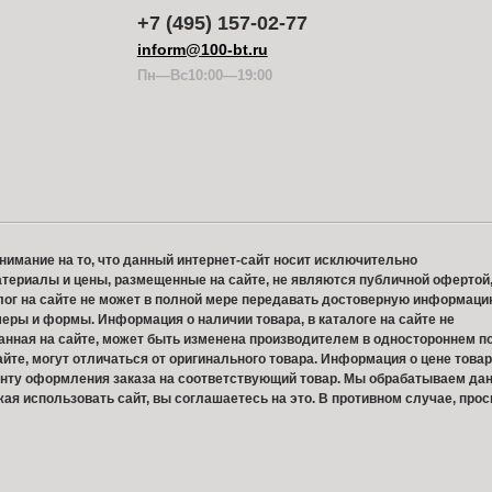
+7 (495) 157-02-77
inform@100-bt.ru
Пн—Вс10:00—19:00
нимание на то, что данный интернет-сайт носит исключительно
териалы и цены, размещенные на сайте, не являются публичной офертой
лог на сайте не может в полной мере передавать достоверную информаци
меры и формы. Информация о наличии товара, в каталоге на сайте не
анная на сайте, может быть изменена производителем в одностороннем п
йте, могут отличаться от оригинального товара. Информация о цене товар
оменту оформления заказа на соответствующий товар. Мы обрабатываем да
жая использовать сайт, вы соглашаетесь на это. В противном случае, прос