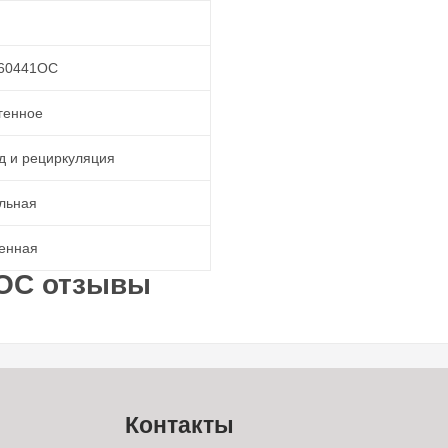
60441OC
генное
д и рециркуляция
льная
енная
 OC отзывы
Контакты