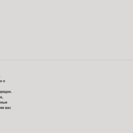
,
ю о
орядке.
а,
нные
им вас