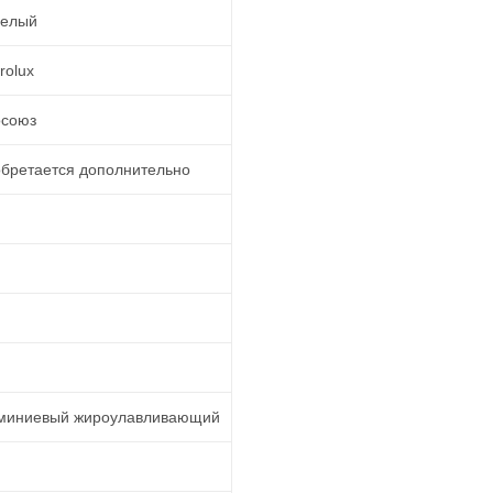
белый
rolux
осоюз
бретается дополнительно
миниевый жироулавливающий