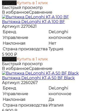
Купить
Купить в 1 клик
Быстрый просмотр
В избранное
Сравнение
Вытяжка DeLonghi KT-A 100 BF
Артикул: 2270621
Бренд
DeLonghi
Управление
кнопочное
Наклонная
Нет
Страна производства
Турция
5 900
₽
Купить
Купить в 1 клик
Быстрый просмотр
В избранное
Сравнение
Вытяжка DeLonghi KT-A 50 BF Black
Артикул: 2260267
Бренд
DeLonghi
Управление
кнопочное
Наклонная
Да
Страна производства
Италия
6 900
₽