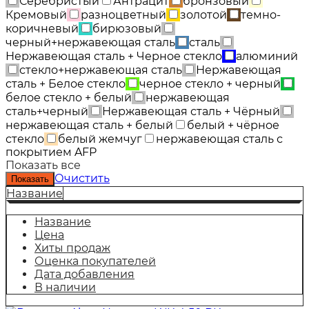
Серебристый
Антрацит
бронзовый
Кремовый
разноцветный
золотой
темно-
коричневый
бирюзовый
черный+нержавеющая сталь
сталь
Нержавеющая сталь + Черное стекло
алюминий
стекло+нержавеющая сталь
Нержавеющая
сталь + Белое стекло
черное стекло + черный
белое стекло + белый
нержавеющая
сталь+черный
Нержавеющая сталь + Чёрный
нержавеющая сталь + белый
белый + чёрное
стекло
белый жемчуг
нержавеющая сталь с
покрытием AFP
Показать все
Очистить
Название
Название
Цена
Хиты продаж
Оценка покупателей
Дата добавления
В наличии