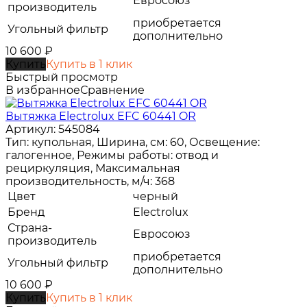
Евросоюз
производитель
приобретается
Угольный фильтр
дополнительно
10 600
₽
Купить
Купить в 1 клик
Быстрый просмотр
В избранное
Сравнение
Вытяжка Electrolux EFC 60441 OR
Артикул: 545084
Тип: купольная, Ширина, см: 60, Освещение:
галогенное, Режимы работы: отвод и
рециркуляция, Максимальная
производительность, м/ч: 368
Цвет
черный
Бренд
Electrolux
Страна-
Евросоюз
производитель
приобретается
Угольный фильтр
дополнительно
10 600
₽
Купить
Купить в 1 клик