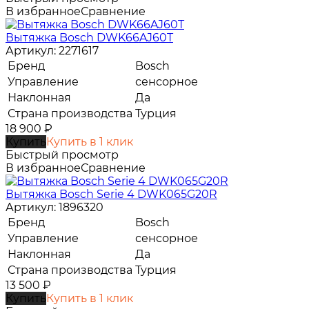
В избранное
Сравнение
Вытяжка Bosch DWK66AJ60T
Артикул: 2271617
Бренд
Bosch
Управление
сенсорное
Наклонная
Да
Страна производства
Турция
18 900
₽
Купить
Купить в 1 клик
Быстрый просмотр
В избранное
Сравнение
Вытяжка Bosch Serie 4 DWK065G20R
Артикул: 1896320
Бренд
Bosch
Управление
сенсорное
Наклонная
Да
Страна производства
Турция
13 500
₽
Купить
Купить в 1 клик