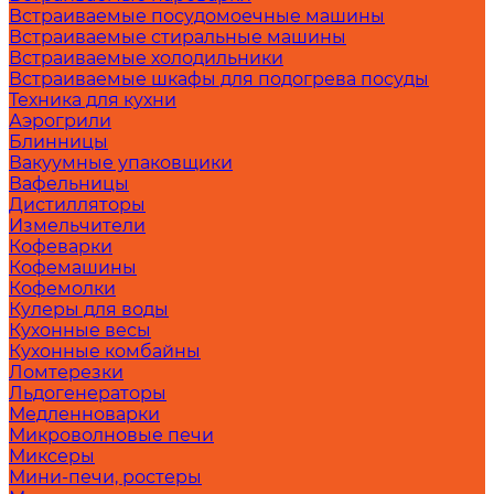
Встраиваемые посудомоечные машины
Встраиваемые стиральные машины
Встраиваемые холодильники
Встраиваемые шкафы для подогрева посуды
Техника для кухни
Аэрогрили
Блинницы
Вакуумные упаковщики
Вафельницы
Дистилляторы
Измельчители
Кофеварки
Кофемашины
Кофемолки
Кулеры для воды
Кухонные весы
Кухонные комбайны
Ломтерезки
Льдогенераторы
Медленноварки
Микроволновые печи
Миксеры
Мини-печи, ростеры