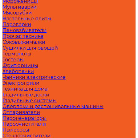
Мороженицы
Мультиварки
Мясорубки
Настольные плиты
Пароварки
Пеновзбиватели
Прочая техника
Соковыжималки
Сушилки для овощей
Термопоты
Тостеры
Фритюрницы
Хлебопечки
Чайники электрические
Электрогрили
Техника для дома
Гладильные доски
Гладильные системы
Оверлоки и распошивальные машины
Отпариватели
Парогенераторы
Пароочистители
Пылесосы
Стеклоочистители