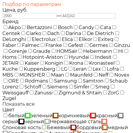
Подбор по параметрам
Цена,
руб.
—
Бренд
Akpo
Bertazzoni
Bosch
Candy
Cata
Centek
Ciarko
Dach
Darina
De Dietrich
DeLonghi
Electrolux
Elica
Elikor
Exiteq
Faber
Falmec
Franke
Gefest
Germes
Ginzzu
Gorenje
Graude
HOMSair
Hebermann
Hi
Homs
Hotpoint-Ariston
Hyundai
Indesit
JETAIR
Kaiser
Konigin
Krona
Kronasteel
Kuche
Kuppersberg
LG
Leran
Lex
Lofra
MBS
MONSHER
Maan
Maunfeld
Neff
Novex
ORE
Rodmans
Samsung
Samtron
Schaub
Lorenz
Schtoff
Siemens
Simfer
Smeg
Weissgauff
Zanussi
Zigmund & Shtain
ZorG
Zugel
Показать все
Цвет
белый
зеленый
коричневый
красный
серый
черный
Нержавеющая сталь
Слоновая кость
Бежевый
бордовый
медный