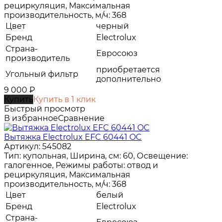
рециркуляция, Максимальная
производительность, м/ч: 368
Цвет
черный
Бренд
Electrolux
Страна-
Евросоюз
производитель
приобретается
Угольный фильтр
дополнительно
9 000
₽
Купить
Купить в 1 клик
Быстрый просмотр
В избранное
Сравнение
Вытяжка Electrolux EFC 60441 OC
Артикул: 545082
Тип: купольная, Ширина, см: 60, Освещение:
галогенное, Режимы работы: отвод и
рециркуляция, Максимальная
производительность, м/ч: 368
Цвет
белый
Бренд
Electrolux
Страна-