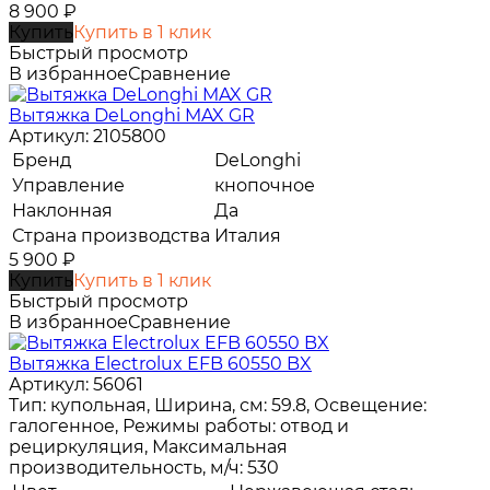
8 900
₽
Купить
Купить в 1 клик
Быстрый просмотр
В избранное
Сравнение
Вытяжка DeLonghi MAX GR
Артикул: 2105800
Бренд
DeLonghi
Управление
кнопочное
Наклонная
Да
Страна производства
Италия
5 900
₽
Купить
Купить в 1 клик
Быстрый просмотр
В избранное
Сравнение
Вытяжка Electrolux EFB 60550 BX
Артикул: 56061
Тип: купольная, Ширина, см: 59.8, Освещение:
галогенное, Режимы работы: отвод и
рециркуляция, Максимальная
производительность, м/ч: 530