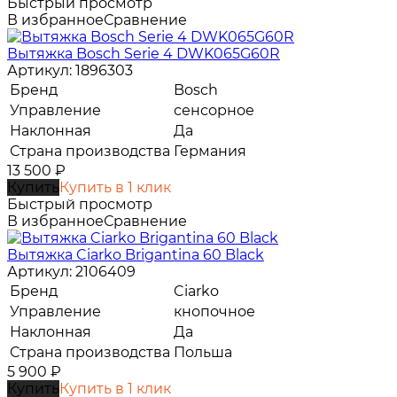
Быстрый просмотр
В избранное
Сравнение
Вытяжка Bosch Serie 4 DWK065G60R
Артикул: 1896303
Бренд
Bosch
Управление
сенсорное
Наклонная
Да
Страна производства
Германия
13 500
₽
Купить
Купить в 1 клик
Быстрый просмотр
В избранное
Сравнение
Вытяжка Ciarko Brigantina 60 Black
Артикул: 2106409
Бренд
Ciarko
Управление
кнопочное
Наклонная
Да
Страна производства
Польша
5 900
₽
Купить
Купить в 1 клик