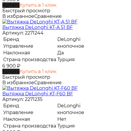
Купить
Купить в 1 клик
Быстрый просмотр
В избранное
Сравнение
Вытяжка DeLonghi KT-A 51 BF
Артикул: 2271244
Бренд
DeLonghi
Управление
кнопочное
Наклонная
Да
Страна производства
Турция
6 900
₽
Купить
Купить в 1 клик
Быстрый просмотр
В избранное
Сравнение
Вытяжка DeLonghi KT-F60 BF
Артикул: 2271235
Бренд
DeLonghi
Управление
кнопочное
Наклонная
Нет
Страна производства
Турция