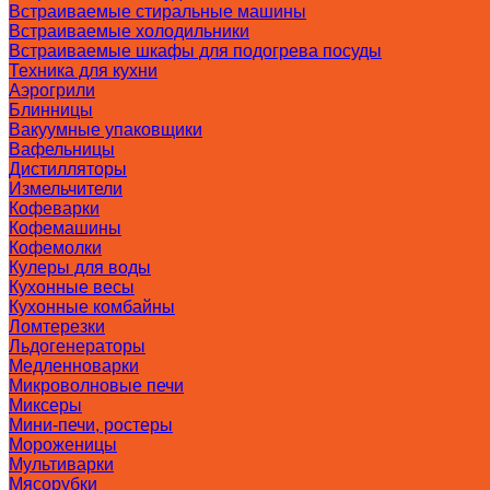
Встраиваемые стиральные машины
Встраиваемые холодильники
Встраиваемые шкафы для подогрева посуды
Техника для кухни
Аэрогрили
Блинницы
Вакуумные упаковщики
Вафельницы
Дистилляторы
Измельчители
Кофеварки
Кофемашины
Кофемолки
Кулеры для воды
Кухонные весы
Кухонные комбайны
Ломтерезки
Льдогенераторы
Медленноварки
Микроволновые печи
Миксеры
Мини-печи, ростеры
Мороженицы
Мультиварки
Мясорубки