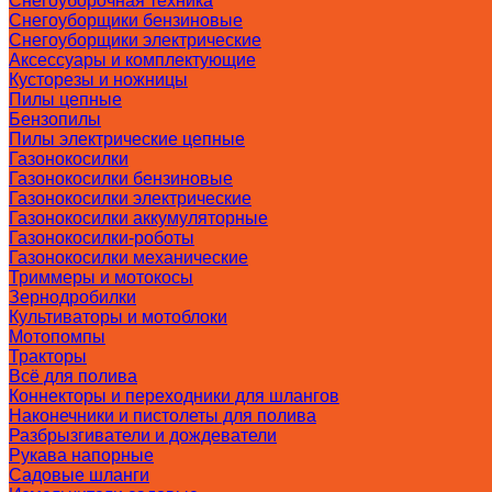
Снегоуборочная техника
Снегоуборщики бензиновые
Снегоуборщики электрические
Аксессуары и комплектующие
Кусторезы и ножницы
Пилы цепные
Бензопилы
Пилы электрические цепные
Газонокосилки
Газонокосилки бензиновые
Газонокосилки электрические
Газонокосилки аккумуляторные
Газонокосилки-роботы
Газонокосилки механические
Триммеры и мотокосы
Зернодробилки
Культиваторы и мотоблоки
Мотопомпы
Тракторы
Всё для полива
Коннекторы и переходники для шлангов
Наконечники и пистолеты для полива
Разбрызгиватели и дождеватели
Рукава напорные
Садовые шланги