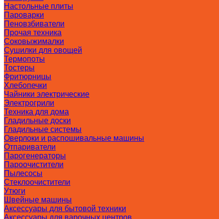
Настольные плиты
Пароварки
Пеновзбиватели
Прочая техника
Соковыжималки
Сушилки для овощей
Термопоты
Тостеры
Фритюрницы
Хлебопечки
Чайники электрические
Электрогрили
Техника для дома
Гладильные доски
Гладильные системы
Оверлоки и распошивальные машины
Отпариватели
Парогенераторы
Пароочистители
Пылесосы
Стеклоочистители
Утюги
Швейные машины
Аксессуары для бытовой техники
Аксессуары для варочных центров