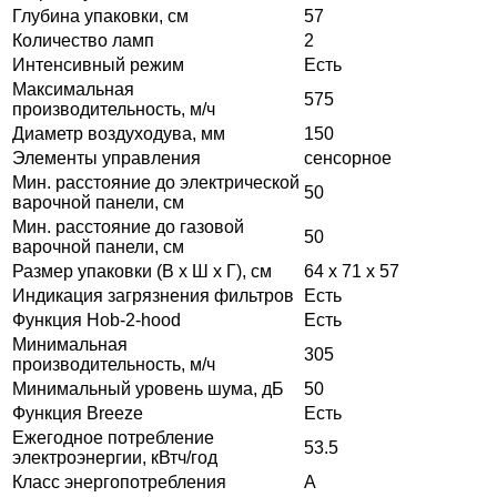
Глубина упаковки, см
57
Количество ламп
2
Интенсивный режим
Есть
Максимальная
575
производительность, м/ч
Диаметр воздуходува, мм
150
Элементы управления
сенсорное
Мин. расстояние до электрической
50
варочной панели, см
Мин. расстояние до газовой
50
варочной панели, см
Размер упаковки (В х Ш х Г), см
64 х 71 х 57
Индикация загрязнения фильтров
Есть
Функция Hob-2-hood
Есть
Минимальная
305
производительность, м/ч
Минимальный уровень шума, дБ
50
Функция Breeze
Есть
Ежегодное потребление
53.5
электроэнергии, кВтч/год
Класс энергопотребления
A