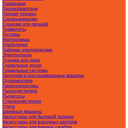
Пароварки
Пеновзбиватели
Прочая техника
Соковыжималки
Сушилки для овощей
Термопоты
Тостеры
Фритюрницы
Хлебопечки
Чайники электрические
Электрогрили
Техника для дома
Гладильные доски
Гладильные системы
Оверлоки и распошивальные машины
Отпариватели
Парогенераторы
Пароочистители
Пылесосы
Стеклоочистители
Утюги
Швейные машины
Аксессуары для бытовой техники
Аксессуары для варочных центров
Аксессуары для винных шкафов