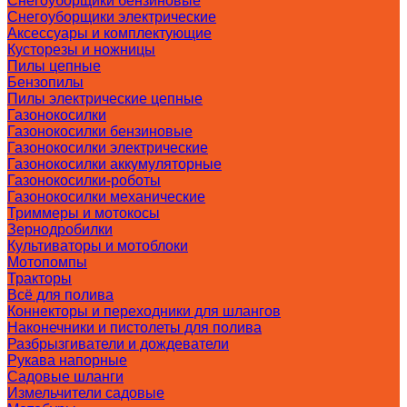
Снегоуборщики бензиновые
Снегоуборщики электрические
Аксессуары и комплектующие
Кусторезы и ножницы
Пилы цепные
Бензопилы
Пилы электрические цепные
Газонокосилки
Газонокосилки бензиновые
Газонокосилки электрические
Газонокосилки аккумуляторные
Газонокосилки-роботы
Газонокосилки механические
Триммеры и мотокосы
Зернодробилки
Культиваторы и мотоблоки
Мотопомпы
Тракторы
Всё для полива
Коннекторы и переходники для шлангов
Наконечники и пистолеты для полива
Разбрызгиватели и дождеватели
Рукава напорные
Садовые шланги
Измельчители садовые