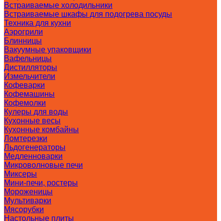
Встраиваемые холодильники
Встраиваемые шкафы для подогрева посуды
Техника для кухни
Аэрогрили
Блинницы
Вакуумные упаковщики
Вафельницы
Дистилляторы
Измельчители
Кофеварки
Кофемашины
Кофемолки
Кулеры для воды
Кухонные весы
Кухонные комбайны
Ломтерезки
Льдогенераторы
Медленноварки
Микроволновые печи
Миксеры
Мини-печи, ростеры
Мороженицы
Мультиварки
Мясорубки
Настольные плиты