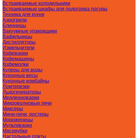
Встраиваемые холодильники
Встраиваемые шкафы для подогрева посуды
Техника для кухни
Аэрогрили
Блинницы
Вакуумные упаковщики
Вафельницы
Дистилляторы
Измельчители
Кофеварки
Кофемашины
Кофемолки
Кулеры для воды
Кухонные весы
Кухонные комбайны
Ломтерезки
Льдогенераторы
Медленноварки
Микроволновые печи
Миксеры
Мини-печи, ростеры
Мороженицы
Мультиварки
Мясорубки
Настольные плиты