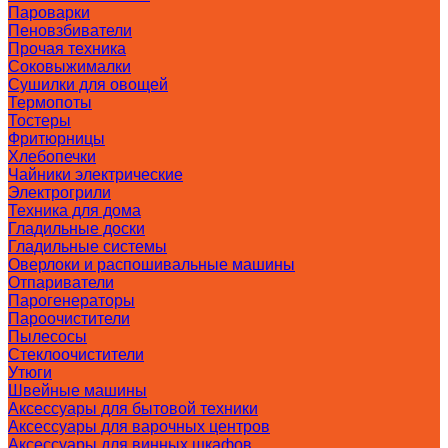
Пароварки
Пеновзбиватели
Прочая техника
Соковыжималки
Сушилки для овощей
Термопоты
Тостеры
Фритюрницы
Хлебопечки
Чайники электрические
Электрогрили
Техника для дома
Гладильные доски
Гладильные системы
Оверлоки и распошивальные машины
Отпариватели
Парогенераторы
Пароочистители
Пылесосы
Стеклоочистители
Утюги
Швейные машины
Аксессуары для бытовой техники
Аксессуары для варочных центров
Аксессуары для винных шкафов