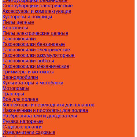
Снегоуборщики бензиновые
Снегоуборщики электрические
Аксессуары и комплектующие
Кусторезы и ножницы
Пилы цепные
Бензопилы
Пилы электрические цепные
Газонокосилки
Газонокосилки бензиновые
Газонокосилки электрические
Газонокосилки аккумуляторные
Газонокосилки-роботы
Газонокосилки механические
Триммеры и мотокосы
Зернодробилки
Культиваторы и мотоблоки
Мотопомпы
Тракторы
Всё для полива
Коннекторы и переходники для шлангов
Наконечники и пистолеты для полива
Разбрызгиватели и дождеватели
Рукава напорные
Садовые шланги
Измельчители садовые