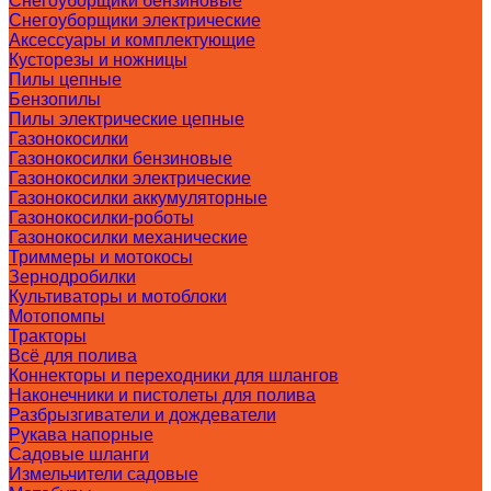
Снегоуборщики бензиновые
Снегоуборщики электрические
Аксессуары и комплектующие
Кусторезы и ножницы
Пилы цепные
Бензопилы
Пилы электрические цепные
Газонокосилки
Газонокосилки бензиновые
Газонокосилки электрические
Газонокосилки аккумуляторные
Газонокосилки-роботы
Газонокосилки механические
Триммеры и мотокосы
Зернодробилки
Культиваторы и мотоблоки
Мотопомпы
Тракторы
Всё для полива
Коннекторы и переходники для шлангов
Наконечники и пистолеты для полива
Разбрызгиватели и дождеватели
Рукава напорные
Садовые шланги
Измельчители садовые