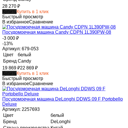
28 270
₽
Купить
Купить в 1 клик
Быстрый просмотр
В избранное
Сравнение
Посудомоечная машина Candy CDPN 1L390PW-08
-3 000
₽
-13%
Артикул: 679-053
Цвет
белый
Бренд
Candy
19 869
₽
22 869
₽
Купить
Купить в 1 клик
Быстрый просмотр
В избранное
Сравнение
Посудомоечная машина DeLonghi DDWS 09 F Portobello
Deluxe
Артикул: 2257693
Цвет
белый
Бренд
DeLonghi
Страна производства
Китай