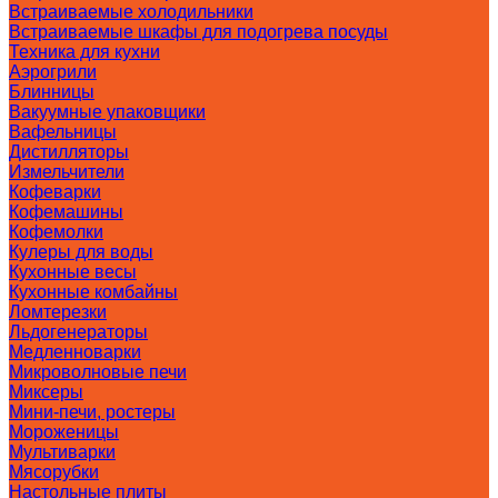
Встраиваемые холодильники
Встраиваемые шкафы для подогрева посуды
Техника для кухни
Аэрогрили
Блинницы
Вакуумные упаковщики
Вафельницы
Дистилляторы
Измельчители
Кофеварки
Кофемашины
Кофемолки
Кулеры для воды
Кухонные весы
Кухонные комбайны
Ломтерезки
Льдогенераторы
Медленноварки
Микроволновые печи
Миксеры
Мини-печи, ростеры
Мороженицы
Мультиварки
Мясорубки
Настольные плиты