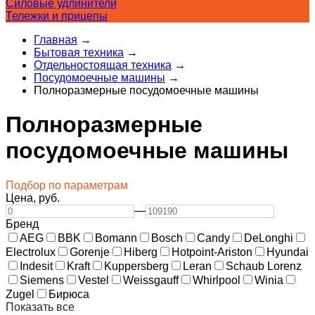
Силовые удлинители
Тележки и прицепы
Главная
→
Бытовая техника
→
Отдельностоящая техника
→
Посудомоечные машины
→
Полноразмерные посудомоечные машины
Полноразмерные
посудомоечные машины
Подбор по параметрам
Цена,
руб.
—
Бренд
AEG
BBK
Bomann
Bosch
Candy
DeLonghi
Electrolux
Gorenje
Hiberg
Hotpoint-Ariston
Hyundai
Indesit
Kraft
Kuppersberg
Leran
Schaub Lorenz
Siemens
Vestel
Weissgauff
Whirlpool
Winia
Zugel
Бирюса
Показать все