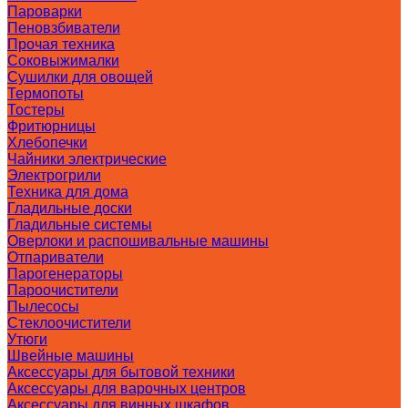
Пароварки
Пеновзбиватели
Прочая техника
Соковыжималки
Сушилки для овощей
Термопоты
Тостеры
Фритюрницы
Хлебопечки
Чайники электрические
Электрогрили
Техника для дома
Гладильные доски
Гладильные системы
Оверлоки и распошивальные машины
Отпариватели
Парогенераторы
Пароочистители
Пылесосы
Стеклоочистители
Утюги
Швейные машины
Аксессуары для бытовой техники
Аксессуары для варочных центров
Аксессуары для винных шкафов