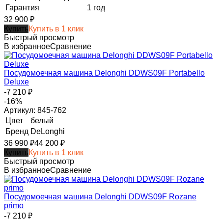
Гарантия
1 год
32 900
₽
Купить
Купить в 1 клик
Быстрый просмотр
В избранное
Сравнение
Посудомоечная машина Delonghi DDWS09F Portabello
Deluxe
-7 210
₽
-16%
Артикул: 845-762
Цвет
белый
Бренд
DeLonghi
36 990
₽
44 200
₽
Купить
Купить в 1 клик
Быстрый просмотр
В избранное
Сравнение
Посудомоечная машина Delonghi DDWS09F Rozane
primo
-7 210
₽