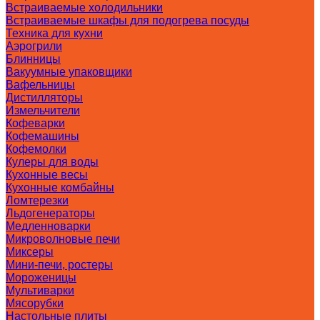
Встраиваемые холодильники
Встраиваемые шкафы для подогрева посуды
Техника для кухни
Аэрогрили
Блинницы
Вакуумные упаковщики
Вафельницы
Дистилляторы
Измельчители
Кофеварки
Кофемашины
Кофемолки
Кулеры для воды
Кухонные весы
Кухонные комбайны
Ломтерезки
Льдогенераторы
Медленноварки
Микроволновые печи
Миксеры
Мини-печи, ростеры
Мороженицы
Мультиварки
Мясорубки
Настольные плиты