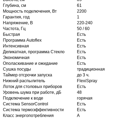
Глубина, см
61
Мощность подключения, Вт
2200
Гарантия, год
1
Напряжение, В
220-240
Частота, Гц
50 / 60
Быстрая
Есть
Программа Autoflex
Есть
Интенсивная
Есть
Деликатная, программа Стекло
Есть
Экономичная
Есть
Ополаскивание и ожидание
Есть
Сушка посуды
традиционная
Таймер отсрочки запуска
до 3 ч.
Нижний распылитель
FlexiSpray
Лоток для столовых приборов
Есть
Уровень шума при работе, дБ
48
Подключение к воде
горячая
Система SensorControl
Есть
Система термоэффективности
Есть
Класс энергопотребления
A