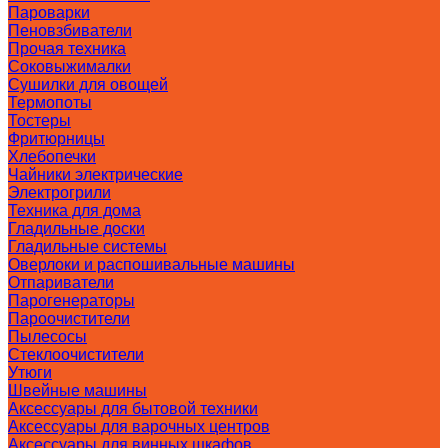
Пароварки
Пеновзбиватели
Прочая техника
Соковыжималки
Сушилки для овощей
Термопоты
Тостеры
Фритюрницы
Хлебопечки
Чайники электрические
Электрогрили
Техника для дома
Гладильные доски
Гладильные системы
Оверлоки и распошивальные машины
Отпариватели
Парогенераторы
Пароочистители
Пылесосы
Стеклоочистители
Утюги
Швейные машины
Аксессуары для бытовой техники
Аксессуары для варочных центров
Аксессуары для винных шкафов