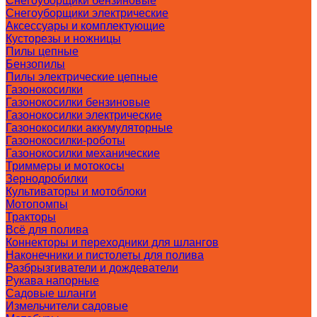
Снегоуборщики бензиновые
Снегоуборщики электрические
Аксессуары и комплектующие
Кусторезы и ножницы
Пилы цепные
Бензопилы
Пилы электрические цепные
Газонокосилки
Газонокосилки бензиновые
Газонокосилки электрические
Газонокосилки аккумуляторные
Газонокосилки-роботы
Газонокосилки механические
Триммеры и мотокосы
Зернодробилки
Культиваторы и мотоблоки
Мотопомпы
Тракторы
Всё для полива
Коннекторы и переходники для шлангов
Наконечники и пистолеты для полива
Разбрызгиватели и дождеватели
Рукава напорные
Садовые шланги
Измельчители садовые