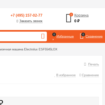
0
+7 (495) 157-02-77
Корзина
0
₽
Заказать звонок
0
0
Избранные
Сравнение
моечная машина Electrolux ESF5545LOX
Печать
В избранное
Сравнение
₽