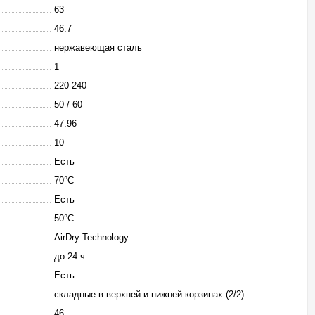
63
46.7
нержавеющая сталь
1
220-240
50 / 60
47.96
10
Есть
70°C
Есть
50°C
AirDry Technology
до 24 ч.
Есть
складные в верхней и нижней корзинах (2/2)
46