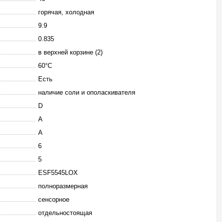
горячая, холодная
9.9
0.835
в верхней корзине (2)
60°C
Есть
наличие соли и ополаскивателя
D
A
A
6
5
ESF5545LOX
полноразмерная
сенсорное
отдельностоящая