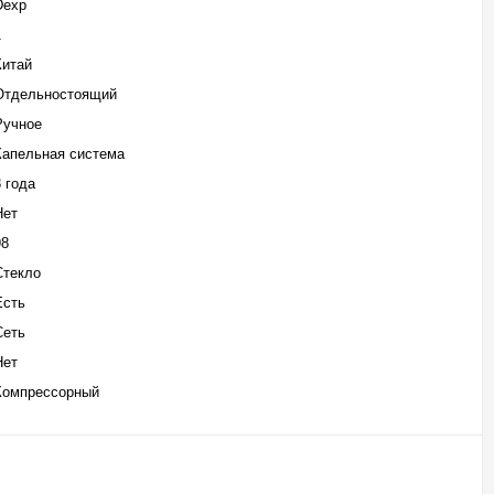
Dexp
1
Китай
Отдельностоящий
Ручное
Капельная система
3 года
Нет
98
Стекло
Есть
Сеть
Нет
Компрессорный