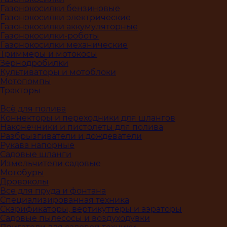
Газонокосилки бензиновые
Газонокосилки электрические
Газонокосилки аккумуляторные
Газонокосилки-роботы
Газонокосилки механические
Триммеры и мотокосы
Зернодробилки
Культиваторы и мотоблоки
Мотопомпы
Тракторы
Всё для полива
Коннекторы и переходники для шлангов
Наконечники и пистолеты для полива
Разбрызгиватели и дождеватели
Рукава напорные
Садовые шланги
Измельчители садовые
Мотобуры
Дровоколы
Все для пруда и фонтана
Специализированная техника
Скарификаторы, вертикуттеры и аэраторы
Садовые пылесосы и воздуходувки