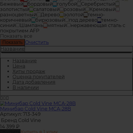
Бежевый
бордовый
голубой
Серебристый
золотистый
салатовый
розовый
Кремовый
разноцветный
Дерево
золотой
темно-
коричневый
бирюзовый
под дерево
темно-
синий
Шампань
мятный
нержавеющая сталь с
покрытием AFP
Показать все
Очистить
Название
Название
Цена
Хиты продаж
Оценка покупателей
Дата добавления
В наличии
Минибар Cold Vine MCA-28B
Артикул: 713-349
Бренд
Cold Vine
14 399
₽
Купить
Купить в 1 клик