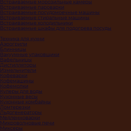
Встраиваемые морозильные камеры
Встраиваемые пароварки
Встраиваемые посудомоечные машины
Встраиваемые стиральные машины
Встраиваемые холодильники
Встраиваемые шкафы для подогрева посуды
Техника для кухни
Аэрогрили
Блинницы
Вакуумные упаковщики
Вафельницы
Дистилляторы
Измельчители
Кофеварки
Кофемашины
Кофемолки
Кулеры для воды
Кухонные весы
Кухонные комбайны
Ломтерезки
Льдогенераторы
Медленноварки
Микроволновые печи
Миксеры