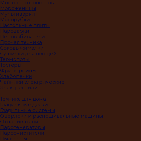
Мини-печи, ростеры
Мороженицы
Мультиварки
Мясорубки
Настольные плиты
Пароварки
Пеновзбиватели
Прочая техника
Соковыжималки
Сушилки для овощей
Термопоты
Тостеры
Фритюрницы
Хлебопечки
Чайники электрические
Электрогрили
Техника для дома
Гладильные доски
Гладильные системы
Оверлоки и распошивальные машины
Отпариватели
Парогенераторы
Пароочистители
Пылесосы