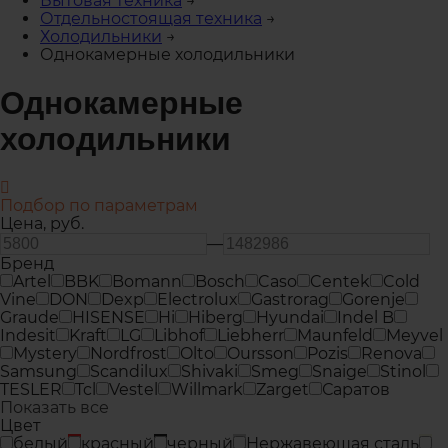
Бытовая техника
→
Отдельностоящая техника
→
Холодильники
→
Однокамерные холодильники
Однокамерные
холодильники
Подбор по параметрам
Цена,
руб.
—
Бренд
Artel
BBK
Bomann
Bosch
Caso
Centek
Cold
Vine
DON
Dexp
Electrolux
Gastrorag
Gorenje
Graude
HISENSE
Hi
Hiberg
Hyundai
Indel B
Indesit
Kraft
LG
Libhof
Liebherr
Maunfeld
Meyvel
Mystery
Nordfrost
Olto
Oursson
Pozis
Renova
Samsung
Scandilux
Shivaki
Smeg
Snaige
Stinol
TESLER
Tcl
Vestel
Willmark
Zarget
Саратов
Показать все
Цвет
белый
красный
черный
Нержавеющая сталь