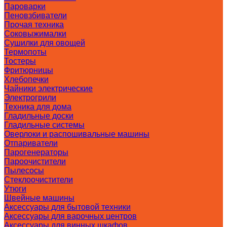
Пароварки
Пеновзбиватели
Прочая техника
Соковыжималки
Сушилки для овощей
Термопоты
Тостеры
Фритюрницы
Хлебопечки
Чайники электрические
Электрогрили
Техника для дома
Гладильные доски
Гладильные системы
Оверлоки и распошивальные машины
Отпариватели
Парогенераторы
Пароочистители
Пылесосы
Стеклоочистители
Утюги
Швейные машины
Аксессуары для бытовой техники
Аксессуары для варочных центров
Аксессуары для винных шкафов