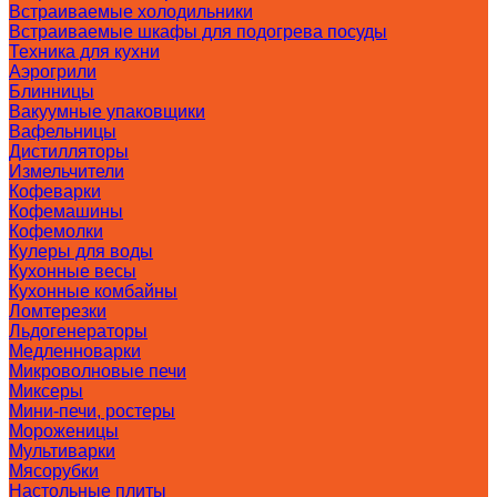
Встраиваемые холодильники
Встраиваемые шкафы для подогрева посуды
Техника для кухни
Аэрогрили
Блинницы
Вакуумные упаковщики
Вафельницы
Дистилляторы
Измельчители
Кофеварки
Кофемашины
Кофемолки
Кулеры для воды
Кухонные весы
Кухонные комбайны
Ломтерезки
Льдогенераторы
Медленноварки
Микроволновые печи
Миксеры
Мини-печи, ростеры
Мороженицы
Мультиварки
Мясорубки
Настольные плиты