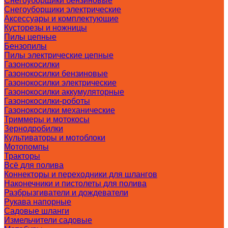
Снегоуборщики бензиновые
Снегоуборщики электрические
Аксессуары и комплектующие
Кусторезы и ножницы
Пилы цепные
Бензопилы
Пилы электрические цепные
Газонокосилки
Газонокосилки бензиновые
Газонокосилки электрические
Газонокосилки аккумуляторные
Газонокосилки-роботы
Газонокосилки механические
Триммеры и мотокосы
Зернодробилки
Культиваторы и мотоблоки
Мотопомпы
Тракторы
Всё для полива
Коннекторы и переходники для шлангов
Наконечники и пистолеты для полива
Разбрызгиватели и дождеватели
Рукава напорные
Садовые шланги
Измельчители садовые