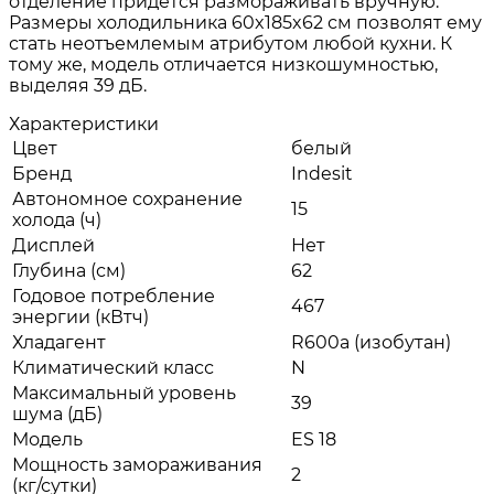
отделение придется размораживать вручную.
Размеры холодильника 60x185x62 см позволят ему
стать неотъемлемым атрибутом любой кухни. К
тому же, модель отличается низкошумностью,
выделяя 39 дБ.
Характеристики
Цвет
белый
Бренд
Indesit
Автономное сохранение
15
холода (ч)
Дисплей
Нет
Глубина (см)
62
Годовое потребление
467
энергии (кВтч)
Хладагент
R600a (изобутан)
Климатический класс
N
Максимальный уровень
39
шума (дБ)
Модель
ES 18
Мощность замораживания
2
(кг/сутки)