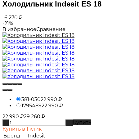
Холодильник Indesit ES 18
-6 270
₽
-21%
В избранное
Сравнение
381-030
22 990
₽
1795489
22 990
₽
22 990
₽
29 260
₽
Купить
-
+
Купить в 1 клик
Бренд
Indesit