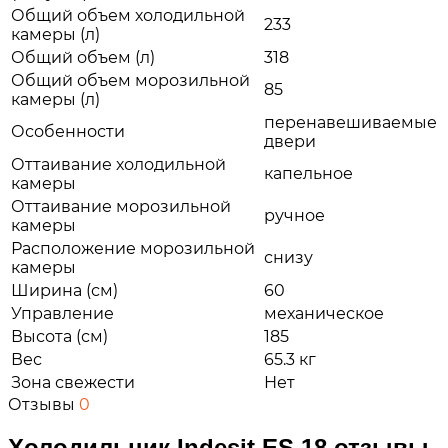
Общий объем холодильной
233
камеры (л)
Общий объем (л)
318
Общий объем морозильной
85
камеры (л)
перенавешиваемые
Особенности
двери
Оттаивание холодильной
капельное
камеры
Оттаивание морозильной
ручное
камеры
Расположение морозильной
снизу
камеры
Ширина (см)
60
Управление
механическое
Высота (см)
185
Вес
65.3 кг
Зона свежести
Нет
Отзывы
0
Холодильник Indesit ES 18 отзывы