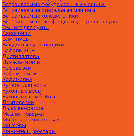
Встраиваемые посудомоечные машины
Встраиваемые стиральные машины
Встраиваемые холодильники
Встраиваемые шкафы для подогрева посуды
Техника для кухни
Аэрогрили
Блинницы
Вакуумные упаковщики
Вафельницы
Дистилляторы
Измельчители
Кофеварки
Кофемашины
Кофемолки
Кулеры для воды
Кухонные весы
Кухонные комбайны
Ломтерезки
Льдогенераторы
Медленноварки
Микроволновые печи
Миксеры
Мини-печи, ростеры