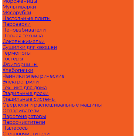
Мороженицы
Мультиварки
Мясорубки
Настольные плиты
Пароварки
Пеновзбиватели
Прочая техника
Соковыжималки
Сушилки для овощей
Термопоты
Тостеры
Фритюрницы
Хлебопечки
Чайники электрические
Электрогрили
Техника для дома
Гладильные доски
Гладильные системы
Оверлоки и распошивальные машины
Отпариватели
Парогенераторы
Пароочистители
Пылесосы
Стеклоочистители