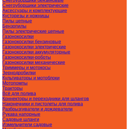
Снегоуборщики бензиновые
Снегоуборщики электрические
Аксессуары и комплектующие
Кусторезы и ножницы
Пилы цепные
Бензопилы
Пилы электрические цепные
Газонокосилки
Газонокосилки бензиновые
Газонокосилки электрические
Газонокосилки аккумуляторные
Газонокосилки-роботы
Газонокосилки механические
Триммеры и мотокосы
Зернодробилки
Культиваторы и мотоблоки
Мотопомпы
Тракторы
Всё для полива
Коннекторы и переходники для шлангов
Наконечники и пистолеты для полива
Разбрызгиватели и дождеватели
Рукава напорные
Садовые шланги
Измельчители садовые