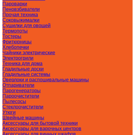
Пароварки
Пеновзбиватели
Прочая техника
Соковыжималки
Сушилки для овощей
Термопоты
Тостеры
Фритюрницы
Хлебопечки
Чайники электрические
Электрогрили
Техника для дома
Гладильные доски
Гладильные системы
Оверлоки и распошивальные машины
Отпариватели
Парогенераторы
Пароочистители
Пылесосы
Стеклоочистители
Утюги
Швейные машины
Аксессуары для бытовой техники
Аксессуары для варочных центров
Аксессуары для винных шкафов