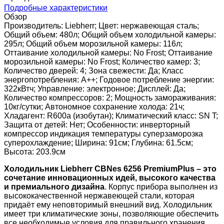
Подробные характеристики
Обзор
Производитель: Liebherr; Цвет: нержавеющая сталь;
Общий объем: 480л; Общий объем холодильной камеры:
295л; Общий объем морозильной камеры: 116л;
Оттаивание холодильной камеры: No Frost; Оттаивание
морозильной камеры: No Frost; Количество камер: 3;
Количество дверей: 4; Зона свежести: Да; Класс
энергопотребления: A++; Годовое потребление энергии:
322кВтч; Управление: электронное; Дисплей: Да;
Количество компрессоров: 2; Мощность замораживания:
10кг/сутки; Автономное сохранение холода: 21ч;
Хладагент: R600a (изобутан); Климатический класс: SN T;
Защита от детей: Нет; Особенности: инверторный
компрессор индикация температуры суперзаморозка
суперохлаждение; Ширина: 91см; Глубина: 61.5см;
Высота: 203.9см
Холодильник Liebherr CBNes 6256 PremiumPlus – это
сочетание инновационных идей, высокого качества
и премиального дизайна
. Корпус прибора выполнен из
высококачественной нержавеющей стали, которая
придаёт ему неповторимый внешний вид. Холодильник
имеет три климатические зоны, позволяющие обеспечить
все необходимые условия для правильного хранения