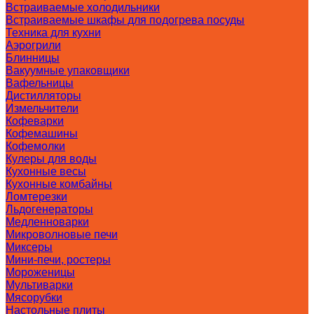
Встраиваемые холодильники
Встраиваемые шкафы для подогрева посуды
Техника для кухни
Аэрогрили
Блинницы
Вакуумные упаковщики
Вафельницы
Дистилляторы
Измельчители
Кофеварки
Кофемашины
Кофемолки
Кулеры для воды
Кухонные весы
Кухонные комбайны
Ломтерезки
Льдогенераторы
Медленноварки
Микроволновые печи
Миксеры
Мини-печи, ростеры
Мороженицы
Мультиварки
Мясорубки
Настольные плиты