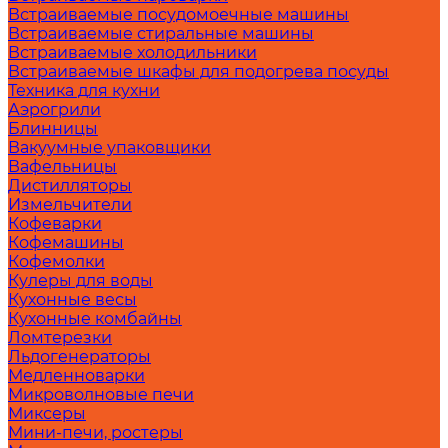
Встраиваемые посудомоечные машины
Встраиваемые стиральные машины
Встраиваемые холодильники
Встраиваемые шкафы для подогрева посуды
Техника для кухни
Аэрогрили
Блинницы
Вакуумные упаковщики
Вафельницы
Дистилляторы
Измельчители
Кофеварки
Кофемашины
Кофемолки
Кулеры для воды
Кухонные весы
Кухонные комбайны
Ломтерезки
Льдогенераторы
Медленноварки
Микроволновые печи
Миксеры
Мини-печи, ростеры