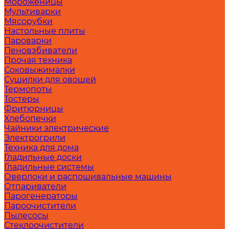
Мороженицы
Мультиварки
Мясорубки
Настольные плиты
Пароварки
Пеновзбиватели
Прочая техника
Соковыжималки
Сушилки для овощей
Термопоты
Тостеры
Фритюрницы
Хлебопечки
Чайники электрические
Электрогрили
Техника для дома
Гладильные доски
Гладильные системы
Оверлоки и распошивальные машины
Отпариватели
Парогенераторы
Пароочистители
Пылесосы
Стеклоочистители