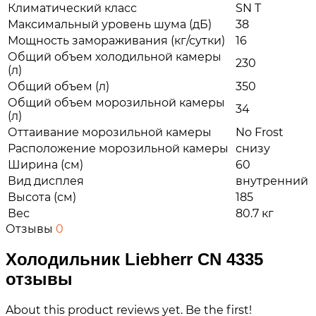
Климатический класс
SN T
Максимальный уровень шума (дБ)
38
Мощность замораживания (кг/сутки)
16
Общий объем холодильной камеры
230
(л)
Общий объем (л)
350
Общий объем морозильной камеры
34
(л)
Оттаивание морозильной камеры
No Frost
Расположение морозильной камеры
снизу
Ширина (см)
60
Вид дисплея
внутренний
Высота (см)
185
Вес
80.7 кг
Отзывы
0
Холодильник Liebherr CN 4335
отзывы
About this product reviews yet. Be the first!