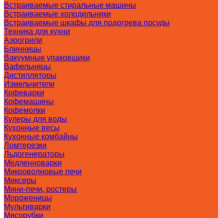
Встраиваемые стиральные машины
Встраиваемые холодильники
Встраиваемые шкафы для подогрева посуды
Техника для кухни
Аэрогрили
Блинницы
Вакуумные упаковщики
Вафельницы
Дистилляторы
Измельчители
Кофеварки
Кофемашины
Кофемолки
Кулеры для воды
Кухонные весы
Кухонные комбайны
Ломтерезки
Льдогенераторы
Медленноварки
Микроволновые печи
Миксеры
Мини-печи, ростеры
Мороженицы
Мультиварки
Мясорубки