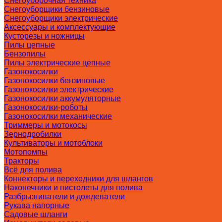
Снегоуборочная техника
Снегоуборщики бензиновые
Снегоуборщики электрические
Аксессуары и комплектующие
Кусторезы и ножницы
Пилы цепные
Бензопилы
Пилы электрические цепные
Газонокосилки
Газонокосилки бензиновые
Газонокосилки электрические
Газонокосилки аккумуляторные
Газонокосилки-роботы
Газонокосилки механические
Триммеры и мотокосы
Зернодробилки
Культиваторы и мотоблоки
Мотопомпы
Тракторы
Всё для полива
Коннекторы и переходники для шлангов
Наконечники и пистолеты для полива
Разбрызгиватели и дождеватели
Рукава напорные
Садовые шланги