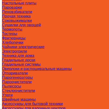
Настольные плиты
Пароварки
Пеновзбиватели
Прочая техника
Соковыжималки
Сушилки для овощей
Термопоты
Тостеры
Фритюрницы
Хлебопечки
Чайники электрические
Электрогрили
Техника для дома
Гладильные доски
Гладильные системы
Оверлоки и распошивальные машины
Отпариватели
Парогенераторы
Пароочистители
Пылесосы
Стеклоочистители
Утюги
Швейные машины
Аксессуары для бытовой техники
Аксессуары для варочных центров