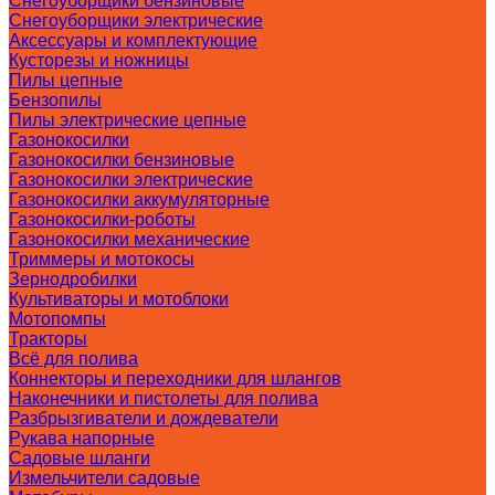
Снегоуборщики бензиновые
Снегоуборщики электрические
Аксессуары и комплектующие
Кусторезы и ножницы
Пилы цепные
Бензопилы
Пилы электрические цепные
Газонокосилки
Газонокосилки бензиновые
Газонокосилки электрические
Газонокосилки аккумуляторные
Газонокосилки-роботы
Газонокосилки механические
Триммеры и мотокосы
Зернодробилки
Культиваторы и мотоблоки
Мотопомпы
Тракторы
Всё для полива
Коннекторы и переходники для шлангов
Наконечники и пистолеты для полива
Разбрызгиватели и дождеватели
Рукава напорные
Садовые шланги
Измельчители садовые