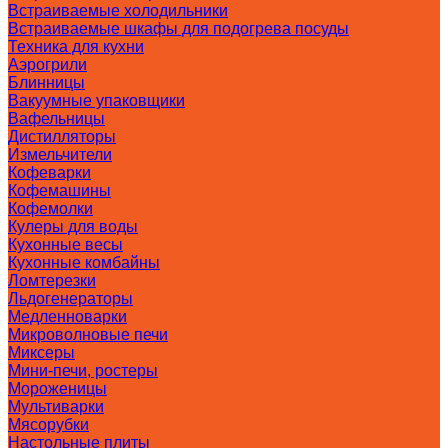
Встраиваемые холодильники
Встраиваемые шкафы для подогрева посуды
Техника для кухни
Аэрогрили
Блинницы
Вакуумные упаковщики
Вафельницы
Дистилляторы
Измельчители
Кофеварки
Кофемашины
Кофемолки
Кулеры для воды
Кухонные весы
Кухонные комбайны
Ломтерезки
Льдогенераторы
Медленноварки
Микроволновые печи
Миксеры
Мини-печи, ростеры
Мороженицы
Мультиварки
Мясорубки
Настольные плиты