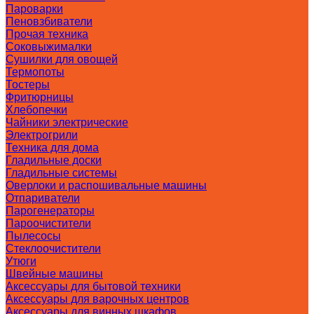
Пароварки
Пеновзбиватели
Прочая техника
Соковыжималки
Сушилки для овощей
Термопоты
Тостеры
Фритюрницы
Хлебопечки
Чайники электрические
Электрогрили
Техника для дома
Гладильные доски
Гладильные системы
Оверлоки и распошивальные машины
Отпариватели
Парогенераторы
Пароочистители
Пылесосы
Стеклоочистители
Утюги
Швейные машины
Аксессуары для бытовой техники
Аксессуары для варочных центров
Аксессуары для винных шкафов