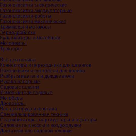
Газонокосилки электрические
Газонокосилки аккумуляторные
Газонокосилки-роботы
Газонокосилки механические
Триммеры и мотокосы
Зернодробилки
Культиваторы и мотоблоки
Мотопомпы
Тракторы
Всё для полива
Коннекторы и переходники для шлангов
Наконечники и пистолеты для полива
Разбрызгиватели и дождеватели
Рукава напорные
Садовые шланги
Измельчители садовые
Мотобуры
Дровоколы
Все для пруда и фонтана
Специализированная техника
Скарификаторы, вертикуттеры и аэраторы
Садовые пылесосы и воздуходувки
Двигатели для садовой техники