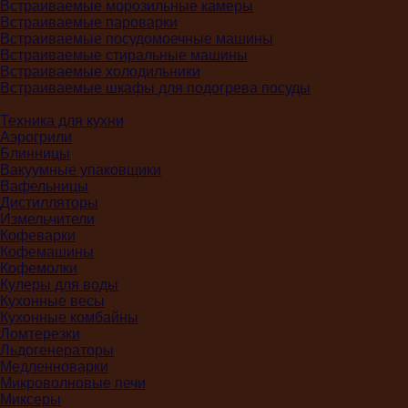
Встраиваемые морозильные камеры
Встраиваемые пароварки
Встраиваемые посудомоечные машины
Встраиваемые стиральные машины
Встраиваемые холодильники
Встраиваемые шкафы для подогрева посуды
Техника для кухни
Аэрогрили
Блинницы
Вакуумные упаковщики
Вафельницы
Дистилляторы
Измельчители
Кофеварки
Кофемашины
Кофемолки
Кулеры для воды
Кухонные весы
Кухонные комбайны
Ломтерезки
Льдогенераторы
Медленноварки
Микроволновые печи
Миксеры