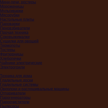
Мини-печи, ростеры
Мороженицы
Мультиварки
Мясорубки
Настольные плиты
Пароварки
Пеновзбиватели
Прочая техника
Соковыжималки
Сушилки для овощей
Термопоты
Тостеры
Фритюрницы
Хлебопечки
Чайники электрические
Электрогрили
Техника для дома
Гладильные доски
Гладильные системы
Оверлоки и распошивальные машины
Отпариватели
Парогенераторы
Пароочистители
Пылесосы