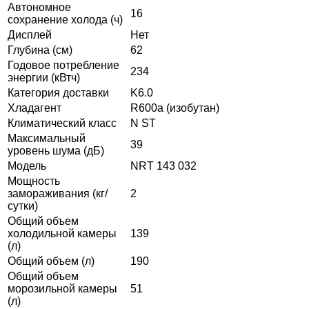
Автономное
16
сохранение холода (ч)
Дисплей
Нет
Глубина (см)
62
Годовое потребление
234
энергии (кВтч)
Категория доставки
K6.0
Хладагент
R600a (изобутан)
Климатический класс
N ST
Максимальный
39
уровень шума (дБ)
Модель
NRT 143 032
Мощность
замораживания (кг/
2
сутки)
Общий объем
холодильной камеры
139
(л)
Общий объем (л)
190
Общий объем
морозильной камеры
51
(л)