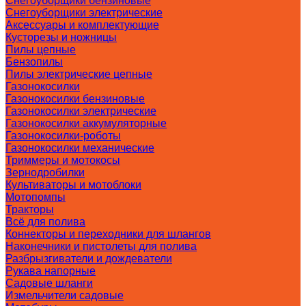
Снегоуборщики бензиновые
Снегоуборщики электрические
Аксессуары и комплектующие
Кусторезы и ножницы
Пилы цепные
Бензопилы
Пилы электрические цепные
Газонокосилки
Газонокосилки бензиновые
Газонокосилки электрические
Газонокосилки аккумуляторные
Газонокосилки-роботы
Газонокосилки механические
Триммеры и мотокосы
Зернодробилки
Культиваторы и мотоблоки
Мотопомпы
Тракторы
Всё для полива
Коннекторы и переходники для шлангов
Наконечники и пистолеты для полива
Разбрызгиватели и дождеватели
Рукава напорные
Садовые шланги
Измельчители садовые