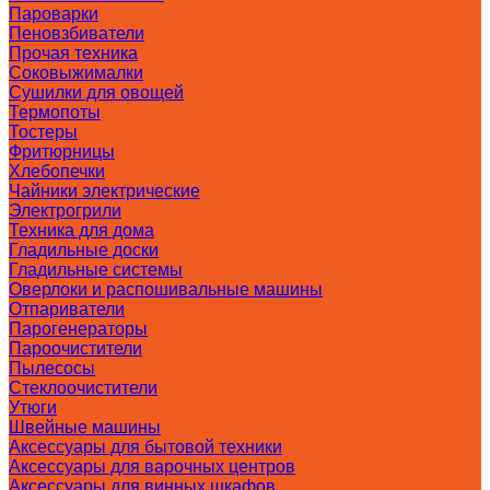
Пароварки
Пеновзбиватели
Прочая техника
Соковыжималки
Сушилки для овощей
Термопоты
Тостеры
Фритюрницы
Хлебопечки
Чайники электрические
Электрогрили
Техника для дома
Гладильные доски
Гладильные системы
Оверлоки и распошивальные машины
Отпариватели
Парогенераторы
Пароочистители
Пылесосы
Стеклоочистители
Утюги
Швейные машины
Аксессуары для бытовой техники
Аксессуары для варочных центров
Аксессуары для винных шкафов