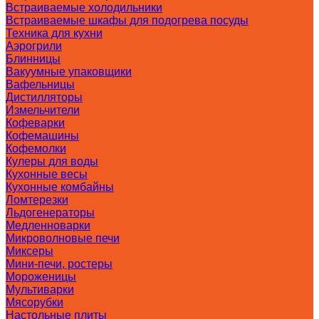
Встраиваемые холодильники
Встраиваемые шкафы для подогрева посуды
Техника для кухни
Аэрогрили
Блинницы
Вакуумные упаковщики
Вафельницы
Дистилляторы
Измельчители
Кофеварки
Кофемашины
Кофемолки
Кулеры для воды
Кухонные весы
Кухонные комбайны
Ломтерезки
Льдогенераторы
Медленноварки
Микроволновые печи
Миксеры
Мини-печи, ростеры
Мороженицы
Мультиварки
Мясорубки
Настольные плиты