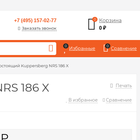
0
Корзина
+7 (495) 157-02-77
0
₽
Заказать звонок
0
0
Избранные
Сравнение
остоящий Kuppersberg NRS 186 X
RS 186 X
Печать
В избранное
Сравнение
0
₽