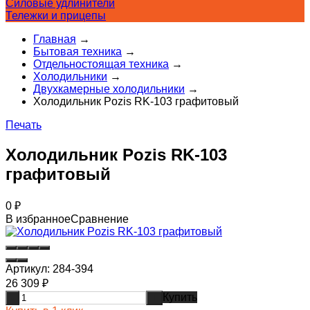
Силовые удлинители
Тележки и прицепы
Главная
→
Бытовая техника
→
Отдельностоящая техника
→
Холодильники
→
Двухкамерные холодильники
→
Холодильник Pozis RK-103 графитовый
Печать
Холодильник Pozis RK-103
графитовый
0
₽
В избранное
Сравнение
Артикул:
284-394
26 309
₽
Купить
-
+