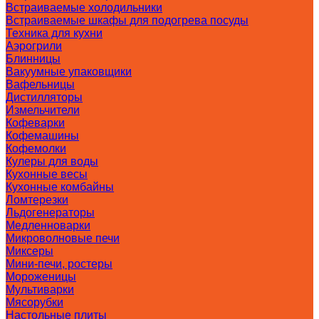
Встраиваемые холодильники
Встраиваемые шкафы для подогрева посуды
Техника для кухни
Аэрогрили
Блинницы
Вакуумные упаковщики
Вафельницы
Дистилляторы
Измельчители
Кофеварки
Кофемашины
Кофемолки
Кулеры для воды
Кухонные весы
Кухонные комбайны
Ломтерезки
Льдогенераторы
Медленноварки
Микроволновые печи
Миксеры
Мини-печи, ростеры
Мороженицы
Мультиварки
Мясорубки
Настольные плиты