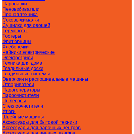
Пароварки
Пеновзбиватели
Прочая техника
Соковыжималки
Сушилки для овощей
Термопоты
Тостеры
Фритюрницы
Хлебопечки
Чайники электрические
Электрогрили
Техника для дома
Гладильные доски
Гладильные системы
Оверлоки и распошивальные машины
Отпариватели
Парогенераторы
Пароочистители
Пылесосы
Стеклоочистители
Утюги
Швейные машины
Аксессуары для бытовой техники
Аксессуары для варочных центров
Аксессуары для винных шкафов