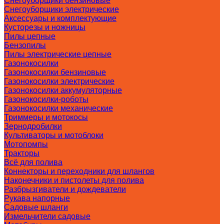
Снегоуборщики бензиновые
Снегоуборщики электрические
Аксессуары и комплектующие
Кусторезы и ножницы
Пилы цепные
Бензопилы
Пилы электрические цепные
Газонокосилки
Газонокосилки бензиновые
Газонокосилки электрические
Газонокосилки аккумуляторные
Газонокосилки-роботы
Газонокосилки механические
Триммеры и мотокосы
Зернодробилки
Культиваторы и мотоблоки
Мотопомпы
Тракторы
Всё для полива
Коннекторы и переходники для шлангов
Наконечники и пистолеты для полива
Разбрызгиватели и дождеватели
Рукава напорные
Садовые шланги
Измельчители садовые