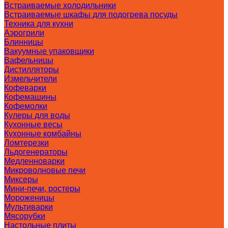
Встраиваемые холодильники
Встраиваемые шкафы для подогрева посуды
Техника для кухни
Аэрогрили
Блинницы
Вакуумные упаковщики
Вафельницы
Дистилляторы
Измельчители
Кофеварки
Кофемашины
Кофемолки
Кулеры для воды
Кухонные весы
Кухонные комбайны
Ломтерезки
Льдогенераторы
Медленноварки
Микроволновые печи
Миксеры
Мини-печи, ростеры
Мороженицы
Мультиварки
Мясорубки
Настольные плиты