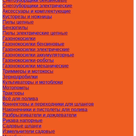
Снегоуборщики бензиновые
Снегоуборщики электрические
Аксессуары и комплектующие
Кусторезы и ножницы
Пилы цепные
Бензопилы
Пилы электрические цепные
Газонокосилки
Газонокосилки бензиновые
Газонокосилки электрические
Газонокосилки аккумуляторные
Газонокосилки-роботы
Газонокосилки механические
Триммеры и мотокосы
Зернодробилки
Культиваторы и мотоблоки
Мотопомпы
Тракторы
Всё для полива
Коннекторы и переходники для шлангов
Наконечники и пистолеты для полива
Разбрызгиватели и дождеватели
Рукава напорные
Садовые шланги
Измельчители садовые