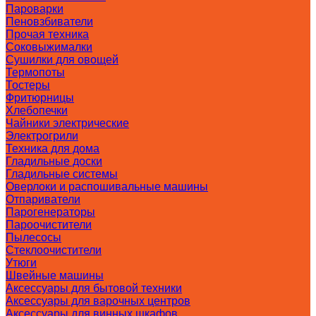
Пароварки
Пеновзбиватели
Прочая техника
Соковыжималки
Сушилки для овощей
Термопоты
Тостеры
Фритюрницы
Хлебопечки
Чайники электрические
Электрогрили
Техника для дома
Гладильные доски
Гладильные системы
Оверлоки и распошивальные машины
Отпариватели
Парогенераторы
Пароочистители
Пылесосы
Стеклоочистители
Утюги
Швейные машины
Аксессуары для бытовой техники
Аксессуары для варочных центров
Аксессуары для винных шкафов