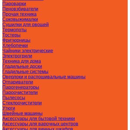
Пароварки
Пеновзбиватели
Прочая техника
Соковыжималки
Сушилки для овощей
Термопоты
Тостеры
Фритюрницы
Хлебопечки
Чайники электрические
Электрогрили
Техника для дома
Гладильные доски
Гладильные системы
Оверлоки и распошивальные машины
Отпариватели
Парогенераторы
Пароочистители
Пылесосы
Стеклоочистители
Утюги
Швейные машины
Аксессуары для бытовой техники
Аксессуары для варочных центров
Аксессуары для винных шкафов