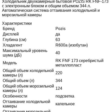
Холодильник двухкамерный бытовой POZIS RK FNF-173
с электронным блоком и общим объемом 344 л.
Автоматическая система оттаивания холодильной и
морозильной камеры
Характеристики
Бренд
Pozis
Дисплей
да
Глубина (см)
63
Хладагент
R600a (изобутан)
Максимальный уровень
40
шума (дБ)
RK FNF 173 серебристый
Модель
металлопласт
Общий объем холодильной
220
камеры (л)
Общий объем (л)
344
Общий объем морозильной
124
камеры (л)
Особенности
подсветка
Оттаивание холодильной
капельное
камеры
Оттаивание морозильной