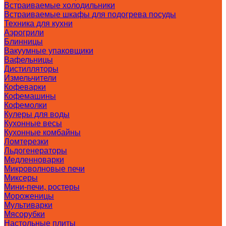
Встраиваемые холодильники
Встраиваемые шкафы для подогрева посуды
Техника для кухни
Аэрогрили
Блинницы
Вакуумные упаковщики
Вафельницы
Дистилляторы
Измельчители
Кофеварки
Кофемашины
Кофемолки
Кулеры для воды
Кухонные весы
Кухонные комбайны
Ломтерезки
Льдогенераторы
Медленноварки
Микроволновые печи
Миксеры
Мини-печи, ростеры
Мороженицы
Мультиварки
Мясорубки
Настольные плиты