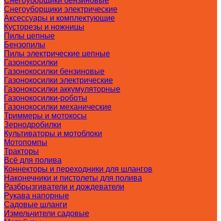
Снегоуборщики бензиновые
Снегоуборщики электрические
Аксессуары и комплектующие
Кусторезы и ножницы
Пилы цепные
Бензопилы
Пилы электрические цепные
Газонокосилки
Газонокосилки бензиновые
Газонокосилки электрические
Газонокосилки аккумуляторные
Газонокосилки-роботы
Газонокосилки механические
Триммеры и мотокосы
Зернодробилки
Культиваторы и мотоблоки
Мотопомпы
Тракторы
Всё для полива
Коннекторы и переходники для шлангов
Наконечники и пистолеты для полива
Разбрызгиватели и дождеватели
Рукава напорные
Садовые шланги
Измельчители садовые