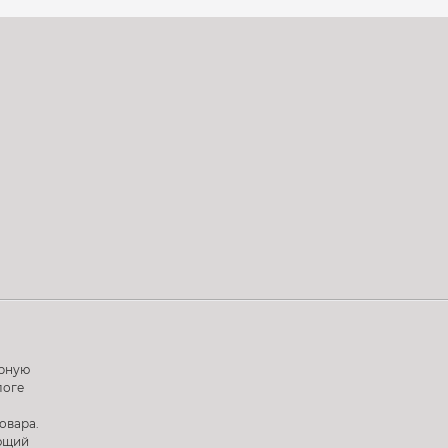
ерную
логе
овара.
ующий