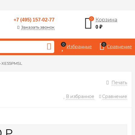
0
Корзина
+7 (495) 157-02-77
0
₽
Заказать звонок
0
0
Избранные
Сравнение
J-XE55PMSL
Печать
В избранное
Сравнение
0
₽