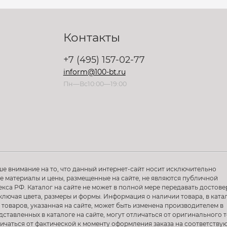
Контакты
+7 (495) 157-02-77
inform@100-bt.ru
Пн—Вс10:00—19:00
ше внимание на то, что данный интернет-сайт носит исключительно
 материалы и цены, размещенные на сайте, не являются публичной
са РФ. Каталог на сайте не может в полной мере передавать достов
ключая цвета, размеры и формы. Информация о наличии товара, в ката
 товаров, указанная на сайте, может быть изменена производителем в
тавленных в каталоге на сайте, могут отличаться от оригинального т
тличаться от фактической к моменту оформления заказа на соответств