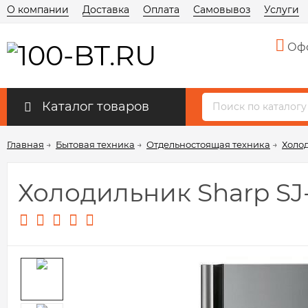
О компании
Доставка
Оплата
Самовывоз
Услуги
Офо
Каталог товаров
Главная
→
Бытовая техника
→
Отдельностоящая техника
→
Холо
Холодильник Sharp S