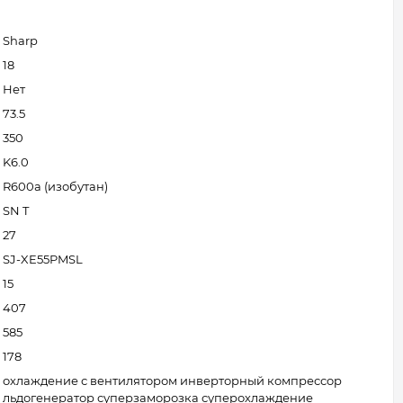
Sharp
18
Нет
73.5
350
K6.0
R600a (изобутан)
SN T
27
SJ-XE55PMSL
15
407
585
178
охлаждение с вентилятором инверторный компрессор
льдогенератор суперзаморозка суперохлаждение