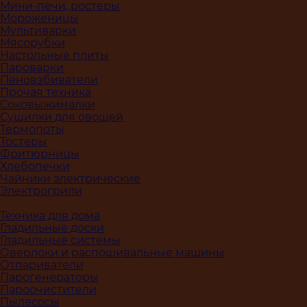
Мини-печи, ростеры
Мороженицы
Мультиварки
Мясорубки
Настольные плиты
Пароварки
Пеновзбиватели
Прочая техника
Соковыжималки
Сушилки для овощей
Термопоты
Тостеры
Фритюрницы
Хлебопечки
Чайники электрические
Электрогрили
Техника для дома
Гладильные доски
Гладильные системы
Оверлоки и распошивальные машины
Отпариватели
Парогенераторы
Пароочистители
Пылесосы