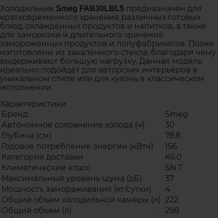
Холодильник
предназначен для
Smeg FAB30LBL5
кратковременного хранения различных готовых
блюд, охлаждённых продуктов и напитков, а также
для заморозки и длительного хранения
замороженных продуктов и полуфабрикатов. Полки
изготовлены из закалённого стекла, благодаря чему
выдерживают большую нагрузку. Данная модель
идеально подойдёт для авторских интерьеров в
уникальном стиле или для кухонь в классическом
исполнении.
Характеристики
Бренд
Smeg
Автономное сохранение холода (ч)
30
Глубина (см)
78.8
Годовое потребление энергии (кВтч)
156
Категория доставки
K6.0
Климатический класс
SN T
Максимальный уровень шума (дБ)
37
Мощность замораживания (кг/сутки)
4
Общий объем холодильной камеры (л)
222
Общий объем (л)
298