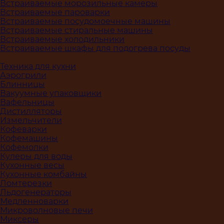
Встраиваемые морозильные камеры
Встраиваемые пароварки
Встраиваемые посудомоечные машины
Встраиваемые стиральные машины
Встраиваемые холодильники
Встраиваемые шкафы для подогрева посуды
Техника для кухни
Аэрогрили
Блинницы
Вакуумные упаковщики
Вафельницы
Дистилляторы
Измельчители
Кофеварки
Кофемашины
Кофемолки
Кулеры для воды
Кухонные весы
Кухонные комбайны
Ломтерезки
Льдогенераторы
Медленноварки
Микроволновые печи
Миксеры