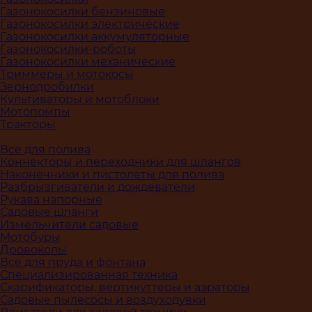
Газонокосилки бензиновые
Газонокосилки электрические
Газонокосилки аккумуляторные
Газонокосилки-роботы
Газонокосилки механические
Триммеры и мотокосы
Зернодробилки
Культиваторы и мотоблоки
Мотопомпы
Тракторы
Всё для полива
Коннекторы и переходники для шлангов
Наконечники и пистолеты для полива
Разбрызгиватели и дождеватели
Рукава напорные
Садовые шланги
Измельчители садовые
Мотобуры
Дровоколы
Все для пруда и фонтана
Специализированная техника
Скарификаторы, вертикуттеры и аэраторы
Садовые пылесосы и воздуходувки