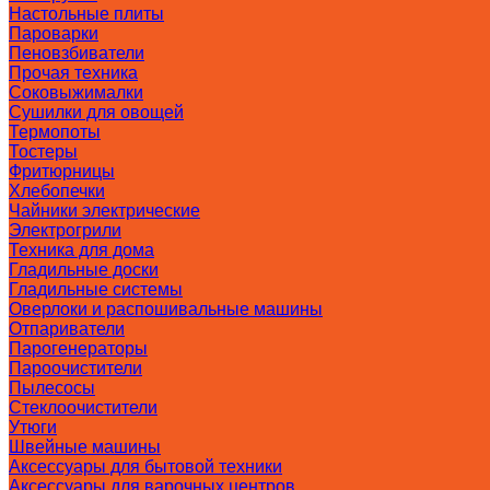
Настольные плиты
Пароварки
Пеновзбиватели
Прочая техника
Соковыжималки
Сушилки для овощей
Термопоты
Тостеры
Фритюрницы
Хлебопечки
Чайники электрические
Электрогрили
Техника для дома
Гладильные доски
Гладильные системы
Оверлоки и распошивальные машины
Отпариватели
Парогенераторы
Пароочистители
Пылесосы
Стеклоочистители
Утюги
Швейные машины
Аксессуары для бытовой техники
Аксессуары для варочных центров