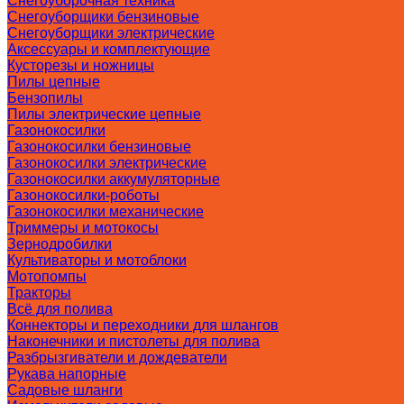
Снегоуборочная техника
Снегоуборщики бензиновые
Снегоуборщики электрические
Аксессуары и комплектующие
Кусторезы и ножницы
Пилы цепные
Бензопилы
Пилы электрические цепные
Газонокосилки
Газонокосилки бензиновые
Газонокосилки электрические
Газонокосилки аккумуляторные
Газонокосилки-роботы
Газонокосилки механические
Триммеры и мотокосы
Зернодробилки
Культиваторы и мотоблоки
Мотопомпы
Тракторы
Всё для полива
Коннекторы и переходники для шлангов
Наконечники и пистолеты для полива
Разбрызгиватели и дождеватели
Рукава напорные
Садовые шланги