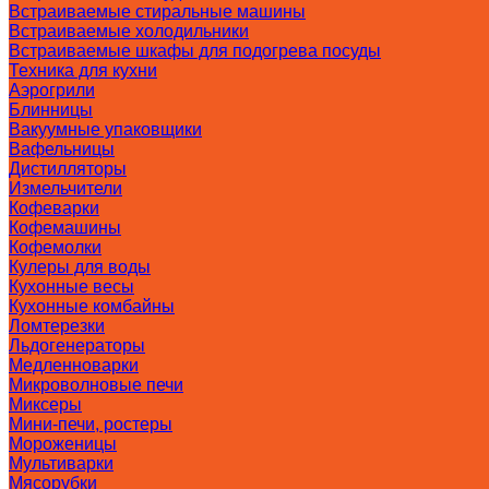
Встраиваемые стиральные машины
Встраиваемые холодильники
Встраиваемые шкафы для подогрева посуды
Техника для кухни
Аэрогрили
Блинницы
Вакуумные упаковщики
Вафельницы
Дистилляторы
Измельчители
Кофеварки
Кофемашины
Кофемолки
Кулеры для воды
Кухонные весы
Кухонные комбайны
Ломтерезки
Льдогенераторы
Медленноварки
Микроволновые печи
Миксеры
Мини-печи, ростеры
Мороженицы
Мультиварки
Мясорубки