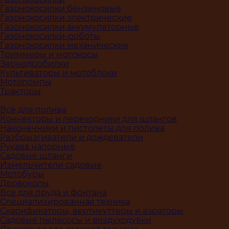
Газонокосилки бензиновые
Газонокосилки электрические
Газонокосилки аккумуляторные
Газонокосилки-роботы
Газонокосилки механические
Триммеры и мотокосы
Зернодробилки
Культиваторы и мотоблоки
Мотопомпы
Тракторы
Всё для полива
Коннекторы и переходники для шлангов
Наконечники и пистолеты для полива
Разбрызгиватели и дождеватели
Рукава напорные
Садовые шланги
Измельчители садовые
Мотобуры
Дровоколы
Все для пруда и фонтана
Специализированная техника
Скарификаторы, вертикуттеры и аэраторы
Садовые пылесосы и воздуходувки