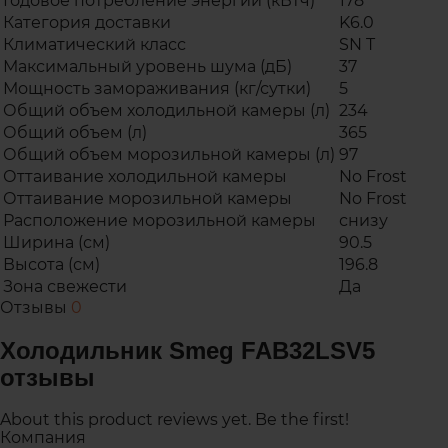
Годовое потребление энергии (кВтч)
178
Категория доставки
K6.0
Климатический класс
SN T
Максимальный уровень шума (дБ)
37
Мощность замораживания (кг/сутки)
5
Общий объем холодильной камеры (л)
234
Общий объем (л)
365
Общий объем морозильной камеры (л)
97
Оттаивание холодильной камеры
No Frost
Оттаивание морозильной камеры
No Frost
Расположение морозильной камеры
снизу
Ширина (см)
90.5
Высота (см)
196.8
Зона свежести
Да
Отзывы
0
Холодильник Smeg FAB32LSV5
отзывы
About this product reviews yet. Be the first!
Компания