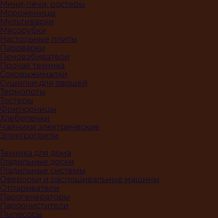
Мини-печи, ростеры
Мороженицы
Мультиварки
Мясорубки
Настольные плиты
Пароварки
Пеновзбиватели
Прочая техника
Соковыжималки
Сушилки для овощей
Термопоты
Тостеры
Фритюрницы
Хлебопечки
Чайники электрические
Электрогрили
Техника для дома
Гладильные доски
Гладильные системы
Оверлоки и распошивальные машины
Отпариватели
Парогенераторы
Пароочистители
Пылесосы