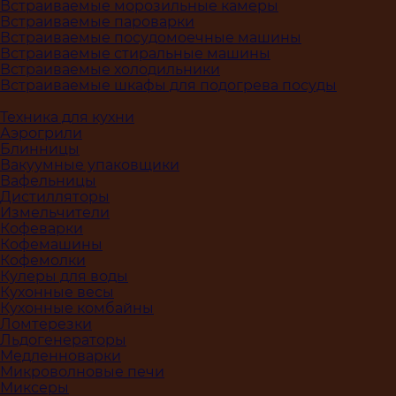
Встраиваемые морозильные камеры
Встраиваемые пароварки
Встраиваемые посудомоечные машины
Встраиваемые стиральные машины
Встраиваемые холодильники
Встраиваемые шкафы для подогрева посуды
Техника для кухни
Аэрогрили
Блинницы
Вакуумные упаковщики
Вафельницы
Дистилляторы
Измельчители
Кофеварки
Кофемашины
Кофемолки
Кулеры для воды
Кухонные весы
Кухонные комбайны
Ломтерезки
Льдогенераторы
Медленноварки
Микроволновые печи
Миксеры