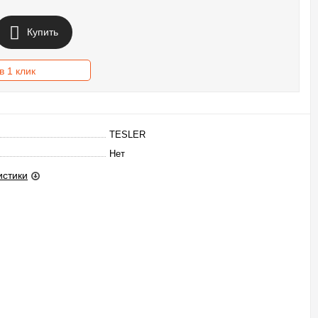
Купить
в 1 клик
TESLER
Нет
истики