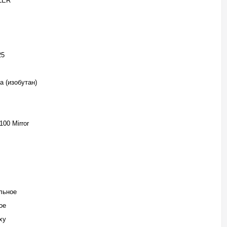
LER
25
a (изобутан)
100 Mirror
льное
ое
ху