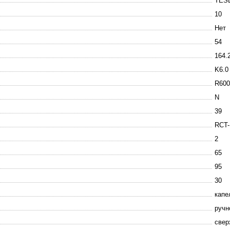
TES
10
Нет
54
164.
K6.0
R600
N
39
RCT-
2
65
95
30
капе
ручн
свер