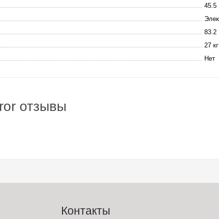
45.5
Элек
83.2
27 кг
Нет
ror отзывы
Контакты