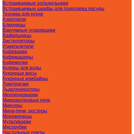
Встраиваемые холодильники
Встраиваемые шкафы для подогрева посуды
Техника для кухни
Аэрогрили
Блинницы
Вакуумные упаковщики
Вафельницы
Дистилляторы
Измельчители
Кофеварки
Кофемашины
Кофемолки
Кулеры для воды
Кухонные весы
Кухонные комбайны
Ломтерезки
Льдогенераторы
Медленноварки
Микроволновые печи
Миксеры
Мини-печи, ростеры
Мороженицы
Мультиварки
Мясорубки
Настольные плиты