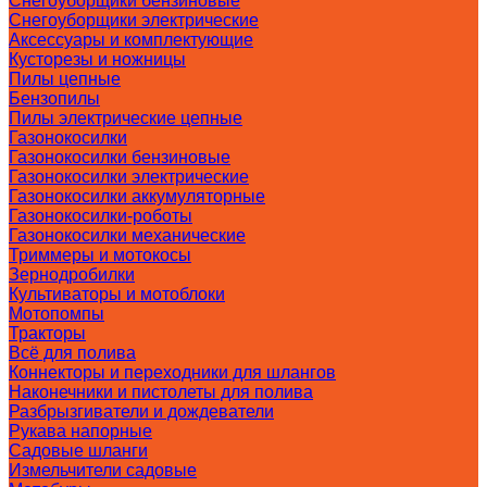
Снегоуборщики бензиновые
Снегоуборщики электрические
Аксессуары и комплектующие
Кусторезы и ножницы
Пилы цепные
Бензопилы
Пилы электрические цепные
Газонокосилки
Газонокосилки бензиновые
Газонокосилки электрические
Газонокосилки аккумуляторные
Газонокосилки-роботы
Газонокосилки механические
Триммеры и мотокосы
Зернодробилки
Культиваторы и мотоблоки
Мотопомпы
Тракторы
Всё для полива
Коннекторы и переходники для шлангов
Наконечники и пистолеты для полива
Разбрызгиватели и дождеватели
Рукава напорные
Садовые шланги
Измельчители садовые