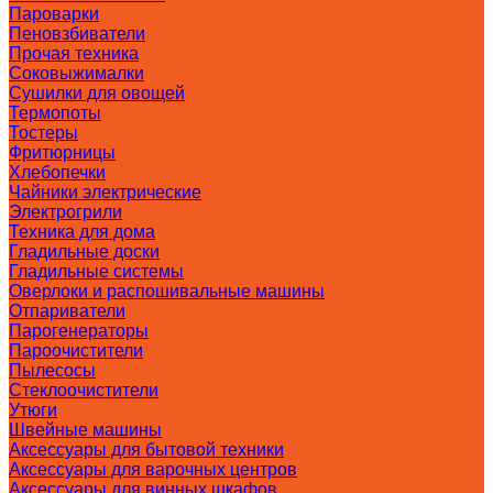
Пароварки
Пеновзбиватели
Прочая техника
Соковыжималки
Сушилки для овощей
Термопоты
Тостеры
Фритюрницы
Хлебопечки
Чайники электрические
Электрогрили
Техника для дома
Гладильные доски
Гладильные системы
Оверлоки и распошивальные машины
Отпариватели
Парогенераторы
Пароочистители
Пылесосы
Стеклоочистители
Утюги
Швейные машины
Аксессуары для бытовой техники
Аксессуары для варочных центров
Аксессуары для винных шкафов