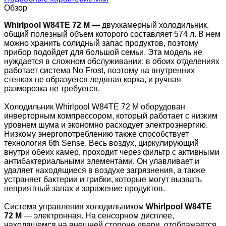
Обзор
Whirlpool W84TE 72 M
— двухкамерный холодильник,
общий полезный объем которого составляет 574 л. В нем
можно хранить солидный запас продуктов, поэтому
прибор подойдет для большой семьи. Эта модель не
нуждается в сложном обслуживании: в обоих отделениях
работает система No Frost, поэтому на внутренних
стенках не образуется ледяная корка, и ручная
разморозка не требуется.
Холодильник Whirlpool W84TE 72 M оборудован
инверторным компрессором, который работает с низким
уровнем шума и экономно расходует электроэнергию.
Низкому энергопотреблению также способствует
технология 6th Sense. Весь воздух, циркулирующий
внутри обеих камер, проходит через фильтр с активными
антибактериальными элементами. Он улавливает и
удаляет находящиеся в воздухе загрязнения, а также
устраняет бактерии и грибки, которые могут вызвать
неприятный запах и заражение продуктов.
Система управления холодильником
Whirlpool W84TE
72 M
— электронная. На сенсорном дисплее,
находящемся на внешней стороне двери, отображается