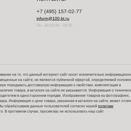
+7 (495) 157-02-77
inform@100-bt.ru
Пн—Вс10:00—19:00
имание на то, что данный интернет-сайт носит исключительно информацион
змещенные на сайте, не являются публичной офертой, определяемой положе
 мере передавать достоверную информацию о свойствах, комплектации и
аличии товара, в каталоге на сайте не указывается. Информация о техничес
зводителем в одностороннем порядке. Изображения товаров на фотографиях,
вара. Информация о цене товара, указанная в каталоге на сайте, может отли
. Мы обрабатываем данные пользователей согласно нашей
политике
то. В противном случае, просим вас не использовать наш сайт.