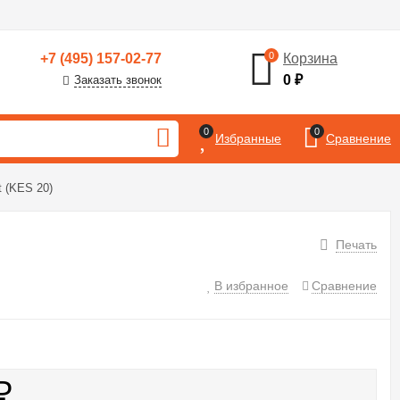
0
+7 (495) 157-02-77
Корзина
0
₽
Заказать звонок
0
0
Избранные
Сравнение
t (KES 20)
Печать
В избранное
Сравнение
₽