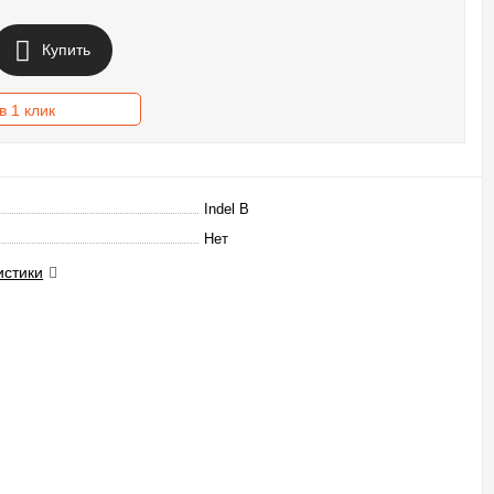
Купить
в 1 клик
Indel B
Нет
истики