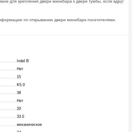
димое для крепления двери минибара к двери тумбы, если вдруг
 информацию по открыванию двери минибара посетителями.
Indel B
Нет
15
K5.0
38
Нет
20
33.5
механическое