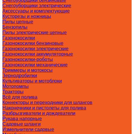
Снегоуборщики бензиновые
Снегоуборщики электрические
Аксессуары и комплектующие
Кусторезы и ножницы
Пилы цепные
Бензопилы
Пилы электрические цепные
Газонокосилки
Газонокосилки бензиновые
Газонокосилки электрические
Газонокосилки аккумуляторные
Газонокосилки-роботы
Газонокосилки механические
Триммеры и мотокосы
Зернодробилки
Культиваторы и мотоблоки
Мотопомпы
Тракторы
Всё для полива
Коннекторы и переходники для шлангов
Наконечники и пистолеты для полива
Разбрызгиватели и дождеватели
Рукава напорные
Садовые шланги
Измельчители садовые