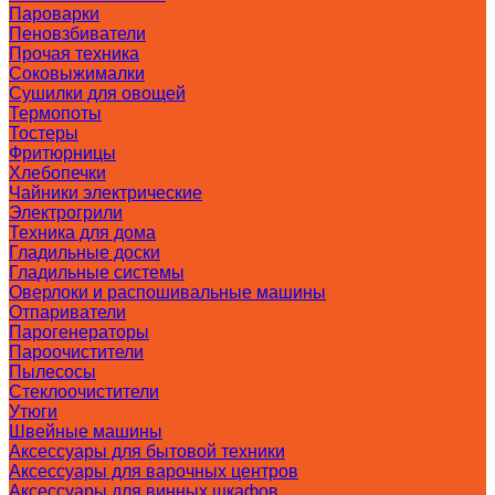
Пароварки
Пеновзбиватели
Прочая техника
Соковыжималки
Сушилки для овощей
Термопоты
Тостеры
Фритюрницы
Хлебопечки
Чайники электрические
Электрогрили
Техника для дома
Гладильные доски
Гладильные системы
Оверлоки и распошивальные машины
Отпариватели
Парогенераторы
Пароочистители
Пылесосы
Стеклоочистители
Утюги
Швейные машины
Аксессуары для бытовой техники
Аксессуары для варочных центров
Аксессуары для винных шкафов