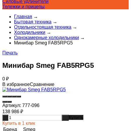
Силовые удлинители
Тележки и прицепы
Главная
→
Бытовая техника
→
Отдельностоящая техника
→
Холодильники
→
Однокамерные холодильники
→
Минибар Smeg FAB5RPG5
Печать
Минибар Smeg FAB5RPG5
0
₽
В избранное
Сравнение
Артикул:
777-096
138 986
₽
Купить
-
+
Купить в 1 клик
Бренд
Smeg