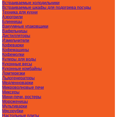
Встраиваемые холодильники
Встраиваемые шкафы для подогрева посуды
Техника для кухни
Аэрогрили
Блинницы
Вакуумные упаковщики
Вафельницы
Дистилляторы
Измельчители
Кофеварки
Кофемашины
Кофемолки
Кулеры для воды
Кухонные весы
Кухонные комбайны
Ломтерезки
Льдогенераторы
Медленноварки
Микроволновые печи
Миксеры
Мини-печи, ростеры
Мороженицы
Мультиварки
Мясорубки
Настольные плиты