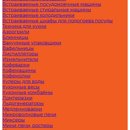
Встраиваемые посудомоечные машины
Встраиваемые стиральные машины
Встраиваемые холодильники
Встраиваемые шкафы для подогрева посуды
Техника для кухни
Аэрогрили
Блинницы
Вакуумные упаковщики
Вафельницы
Дистилляторы
Измельчители
Кофеварки
Кофемашины
Кофемолки
Кулеры для воды
Кухонные весы
Кухонные комбайны
Ломтерезки
Льдогенераторы
Медленноварки
Микроволновые печи
Миксеры
Мини-печи, ростеры