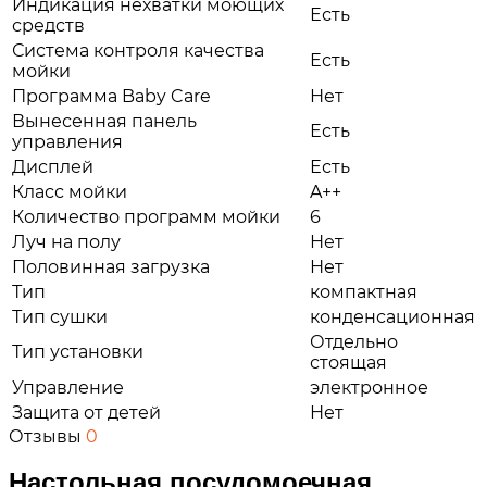
Индикация нехватки моющих
Есть
средств
Система контроля качества
Есть
мойки
Программа Baby Care
Нет
Вынесенная панель
Есть
управления
Дисплей
Есть
Класс мойки
A++
Количество программ мойки
6
Луч на полу
Нет
Половинная загрузка
Нет
Тип
компактная
Тип сушки
конденсационная
Отдельно
Тип установки
стоящая
Управление
электронное
Защита от детей
Нет
Отзывы
0
Настольная посудомоечная