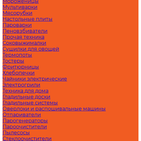
Мороженицы
Мультиварки
Мясорубки
Настольные плиты
Пароварки
Пеновзбиватели
Прочая техника
Соковыжималки
Сушилки для овощей
Термопоты
Тостеры
Фритюрницы
Хлебопечки
Чайники электрические
Электрогрили
Техника для дома
Гладильные доски
Гладильные системы
Оверлоки и распошивальные машины
Отпариватели
Парогенераторы
Пароочистители
Пылесосы
Стеклоочистители