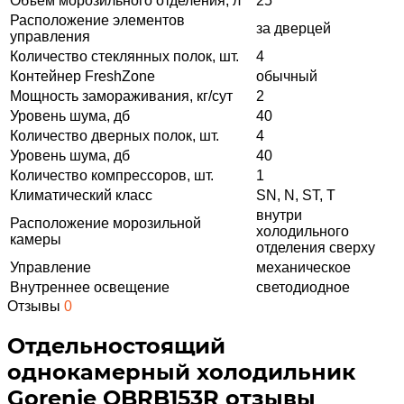
Объем морозильного отделения, л
25
Расположение элементов
за дверцей
управления
Количество стеклянных полок, шт.
4
Контейнер FreshZone
обычный
Мощность замораживания, кг/сут
2
Уровень шума, дб
40
Количество дверных полок, шт.
4
Уровень шума, дб
40
Количество компрессоров, шт.
1
Климатический класс
SN, N, ST, T
внутри
Расположение морозильной
холодильного
камеры
отделения сверху
Управление
механическое
Внутреннее освещение
светодиодное
Отзывы
0
Отдельностоящий
однокамерный холодильник
Gorenje OBRB153R отзывы