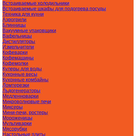
Встраиваемые холодильники
Встраиваемые шкафы для подогрева посуды
Техника для кухни
Аэрогрили
Блинницы
Вакуумные упаковщики
Вафельницы
Дистилляторы
Измельчители
Кофеварки
Кофемашины
Кофемолки
Кулеры для воды
Кухонные весы
Кухонные комбайны
Ломтерезки
Льдогенераторы
Медленноварки
Микроволновые печи
Миксеры
Мини-печи, ростеры
Мороженицы
Мультиварки
Мясорубки
Настольные плиты