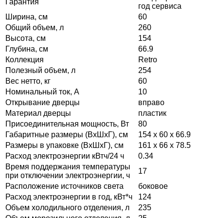
Гарантия
год сервиса
Ширина, см
60
Общий объем, л
260
Высота, см
154
Глубина, см
66.9
Коллекция
Retro
Полезный объем, л
254
Вес нетто, кг
60
Номинальный ток, А
10
Открывание дверцы
вправо
Материал дверцы
пластик
Присоединительная мощность, Вт
80
Габаритные размеры (ВxШxГ), см
154 x 60 x 66.9
Размеры в упаковке (ВxШxГ), см
161 x 66 x 78.5
Расход электроэнергии кВтч/24 ч
0.34
Время поддержания температуры
17
при отключении электроэнергии, ч
Расположение источников света
боковое
Расход электроэнергии в год, кВт*ч
124
Объем холодильного отделения, л
235