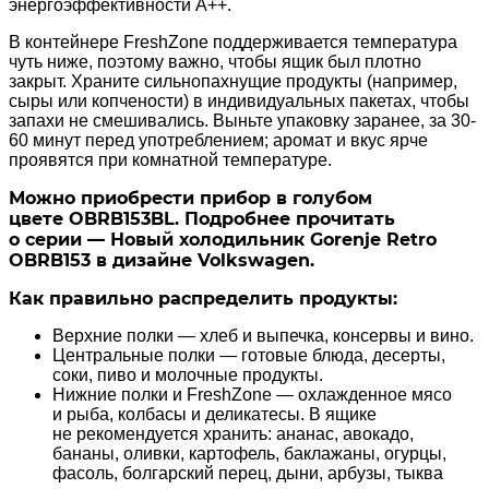
энергоэффективности A++.
В контейнере FreshZone поддерживается температура
чуть ниже, поэтому важно, чтобы ящик был плотно
закрыт. Храните сильнопахнущие продукты (например,
сыры или копчености) в индивидуальных пакетах, чтобы
запахи не смешивались. Выньте упаковку заранее, за 30-
60 минут перед употреблением; аромат и вкус ярче
проявятся при комнатной температуре.
Можно приобрести прибор в голубом
цвете OBRB153BL. Подробнее прочитать
о серии — Новый холодильник Gorenje Retro
OBRB153 в дизайне Volkswagen.
Как правильно распределить продукты:
Верхние полки — хлеб и выпечка, консервы и вино.
Центральные полки — готовые блюда, десерты,
соки, пиво и молочные продукты.
Нижние полки и FreshZone — охлажденное мясо
и рыба, колбасы и деликатесы. В ящике
не рекомендуется хранить: ананас, авокадо,
бананы, оливки, картофель, баклажаны, огурцы,
фасоль, болгарский перец, дыни, арбузы, тыква