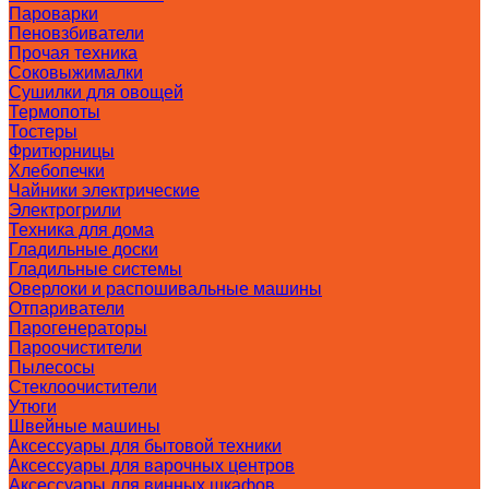
Пароварки
Пеновзбиватели
Прочая техника
Соковыжималки
Сушилки для овощей
Термопоты
Тостеры
Фритюрницы
Хлебопечки
Чайники электрические
Электрогрили
Техника для дома
Гладильные доски
Гладильные системы
Оверлоки и распошивальные машины
Отпариватели
Парогенераторы
Пароочистители
Пылесосы
Стеклоочистители
Утюги
Швейные машины
Аксессуары для бытовой техники
Аксессуары для варочных центров
Аксессуары для винных шкафов