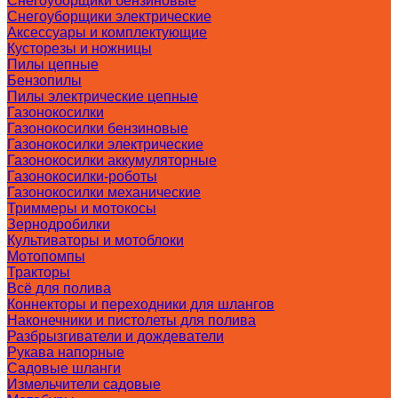
Снегоуборщики бензиновые
Снегоуборщики электрические
Аксессуары и комплектующие
Кусторезы и ножницы
Пилы цепные
Бензопилы
Пилы электрические цепные
Газонокосилки
Газонокосилки бензиновые
Газонокосилки электрические
Газонокосилки аккумуляторные
Газонокосилки-роботы
Газонокосилки механические
Триммеры и мотокосы
Зернодробилки
Культиваторы и мотоблоки
Мотопомпы
Тракторы
Всё для полива
Коннекторы и переходники для шлангов
Наконечники и пистолеты для полива
Разбрызгиватели и дождеватели
Рукава напорные
Садовые шланги
Измельчители садовые