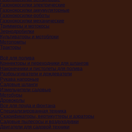
Газонокосилки электрические
Газонокосилки аккумуляторные
Газонокосилки-роботы
Газонокосилки механические
Триммеры и мотокосы
Зернодробилки
Культиваторы и мотоблоки
Мотопомпы
Тракторы
Всё для полива
Коннекторы и переходники для шлангов
Наконечники и пистолеты для полива
Разбрызгиватели и дождеватели
Рукава напорные
Садовые шланги
Измельчители садовые
Мотобуры
Дровоколы
Все для пруда и фонтана
Специализированная техника
Скарификаторы, вертикуттеры и аэраторы
Садовые пылесосы и воздуходувки
Двигатели для садовой техники