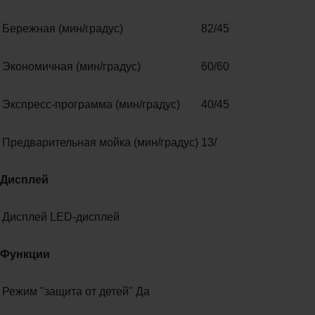
Бережная (мин/градус)
82/45
Экономичная (мин/градус)
60/60
Экспресс-программа (мин/градус)
40/45
Предварительная мойка (мин/градус)
13/
Дисплей
Дисплей
LED-дисплей
Функции
Режим ''защита от детей''
Да