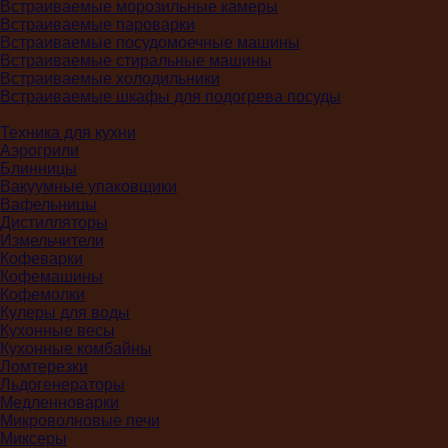
Встраиваемые морозильные камеры
Встраиваемые пароварки
Встраиваемые посудомоечные машины
Встраиваемые стиральные машины
Встраиваемые холодильники
Встраиваемые шкафы для подогрева посуды
Техника для кухни
Аэрогрили
Блинницы
Вакуумные упаковщики
Вафельницы
Дистилляторы
Измельчители
Кофеварки
Кофемашины
Кофемолки
Кулеры для воды
Кухонные весы
Кухонные комбайны
Ломтерезки
Льдогенераторы
Медленноварки
Микроволновые печи
Миксеры