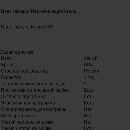
Цвет камеры
Нержавеющая сталь
Цвет корпуса
Белый (W)
Характеристики
Цвет
белый
Бренд
BBK
Страна производства
Россия
Гарантия
1 год
Загрузка (комплектов посуды)
9
Программа интенсивной мойки
Есть
Экспресс-программа
Есть
Экономичная программа
Есть
Спецпрограмма для кастрюль
Нет
БИО-программа
Нет
Третий уровень загрузки
Нет
Таймер отсрочки мойки
Есть