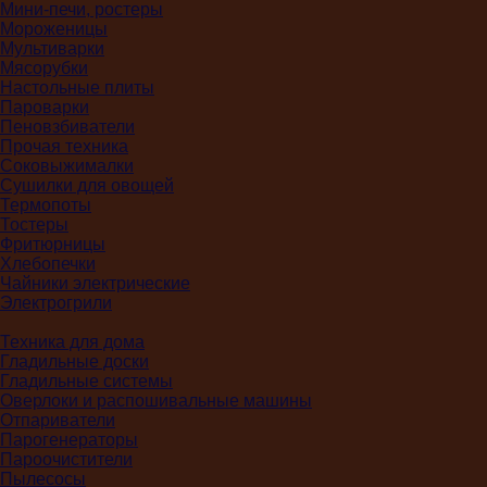
Мини-печи, ростеры
Мороженицы
Мультиварки
Мясорубки
Настольные плиты
Пароварки
Пеновзбиватели
Прочая техника
Соковыжималки
Сушилки для овощей
Термопоты
Тостеры
Фритюрницы
Хлебопечки
Чайники электрические
Электрогрили
Техника для дома
Гладильные доски
Гладильные системы
Оверлоки и распошивальные машины
Отпариватели
Парогенераторы
Пароочистители
Пылесосы