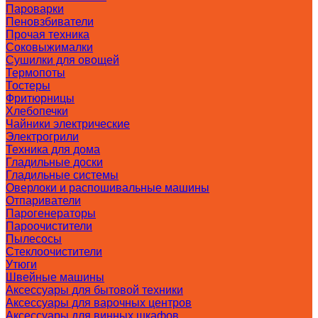
Пароварки
Пеновзбиватели
Прочая техника
Соковыжималки
Сушилки для овощей
Термопоты
Тостеры
Фритюрницы
Хлебопечки
Чайники электрические
Электрогрили
Техника для дома
Гладильные доски
Гладильные системы
Оверлоки и распошивальные машины
Отпариватели
Парогенераторы
Пароочистители
Пылесосы
Стеклоочистители
Утюги
Швейные машины
Аксессуары для бытовой техники
Аксессуары для варочных центров
Аксессуары для винных шкафов