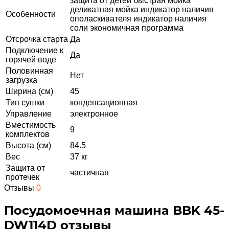
защита от детей быстрая мойка
деликатная мойка индикатор наличия
Особенности
ополаскивателя индикатор наличия
соли экономичная программа
Отсрочка старта
Да
Подключение к
Да
горячей воде
Половинная
Нет
загрузка
Ширина (см)
45
Тип сушки
конденсационная
Управление
электронное
Вместимость
9
комплектов
Высота (см)
84.5
Вес
37 кг
Защита от
частичная
протечек
Отзывы
0
Посудомоечная машина BBK 45-
DW114D отзывы