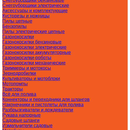
Снегоуборщики бензиновые
Снегоуборщики электрические
Аксессуары и комплектующие
Кусторезы и ножницы
Пилы цепные
Бензопилы
Пилы электрические цепные
Газонокосилки
Газонокосилки бензиновые
Газонокосилки электрические
Газонокосилки аккумуляторные
Газонокосилки-роботы
Газонокосилки механические
Триммеры и мотокосы
Зернодробилки
Культиваторы и мотоблоки
Мотопомпы
Тракторы
Всё для полива
Коннекторы и переходники для шлангов
Наконечники и пистолеты для полива
Разбрызгиватели и дождеватели
Рукава напорные
Садовые шланги
Измельчители садовые