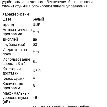
удобством и средством обеспечения безопасности
служит функция блокировки панели управления.
Характеристики
Цвет
белый
Бренд
BBK
Автоматическая
Нет
программа
Дисплей
да
Глубина (см)
60
Индикатор на
Нет
полу
Использование
Да
средств 3 в 1
Категория
K5.0
доставки
Класс сушки
A
Количество
6
программ
Максимальный
уровень шума
49
(дБ)