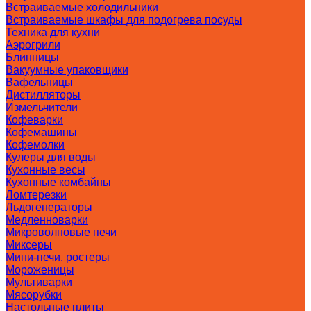
Встраиваемые холодильники
Встраиваемые шкафы для подогрева посуды
Техника для кухни
Аэрогрили
Блинницы
Вакуумные упаковщики
Вафельницы
Дистилляторы
Измельчители
Кофеварки
Кофемашины
Кофемолки
Кулеры для воды
Кухонные весы
Кухонные комбайны
Ломтерезки
Льдогенераторы
Медленноварки
Микроволновые печи
Миксеры
Мини-печи, ростеры
Мороженицы
Мультиварки
Мясорубки
Настольные плиты