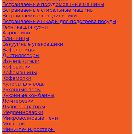
Встраиваемые посудомоечные машины
Встраиваемые стиральные машины
Встраиваемые холодильники
Встраиваемые шкафы для подогрева посуды
Техника для кухни
Аэрогрили
Блинницы
Вакуумные упаковщики
Вафельницы
Дистилляторы
Измельчители
Кофеварки
Кофемашины
Кофемолки
Кулеры для воды
Кухонные весы
Кухонные комбайны
Ломтерезки
Льдогенераторы
Медленноварки
Микроволновые печи
Миксеры
Мини-печи, ростеры