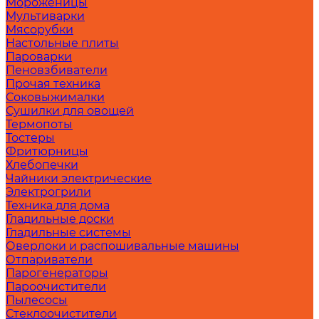
Мороженицы
Мультиварки
Мясорубки
Настольные плиты
Пароварки
Пеновзбиватели
Прочая техника
Соковыжималки
Сушилки для овощей
Термопоты
Тостеры
Фритюрницы
Хлебопечки
Чайники электрические
Электрогрили
Техника для дома
Гладильные доски
Гладильные системы
Оверлоки и распошивальные машины
Отпариватели
Парогенераторы
Пароочистители
Пылесосы
Стеклоочистители