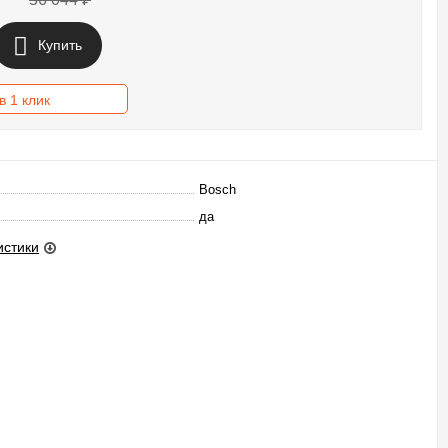
Купить
в 1 клик
Bosch
да
истики