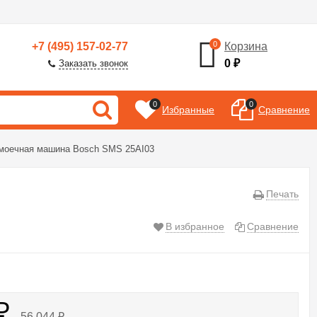
0
+7 (495) 157-02-77
Корзина
0
₽
Заказать звонок
0
0
Избранные
Сравнение
моечная машина Bosch SMS 25AI03
Печать
В избранное
Сравнение
₽
56 044
₽