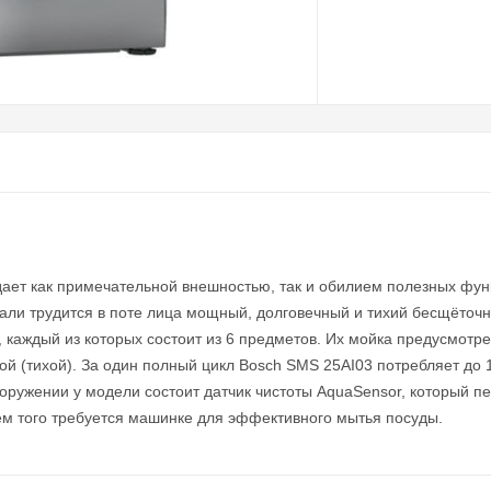
ает как примечательной внешностью, так и обилием полезных функ
тали трудится в поте лица мощный, долговечный и тихий бесщёточн
аждый из которых состоит из 6 предметов. Их мойка предусмотре
чной (тихой). За один полный цикл Bosch SMS 25AI03 потребляет д
оружении у модели состоит датчик чистоты AquaSensor, который п
чем того требуется машинке для эффективного мытья посуды.