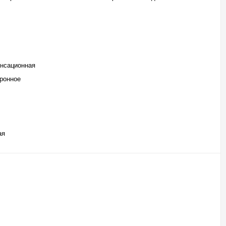
нсационная
ронное
ая