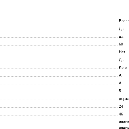
Bosc
Да
да
60
Нет
Да
K5.5
A
A
5
держа
24
46
индик
индик