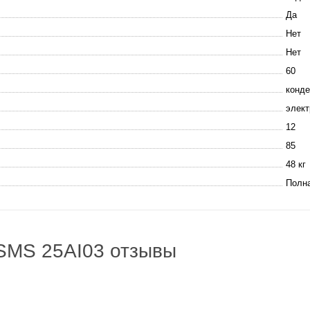
Да
Нет
Нет
60
конде
элект
12
85
48 кг
Полн
SMS 25AI03 отзывы