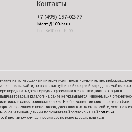
Контакты
+7 (495) 157-02-77
inform@100-bt.ru
Пн—Вс10:00—19:00
имание на то, что данный интернет-сайт носит исключительно информацион
змещенные на сайте, не являются публичной офертой, определяемой положе
 мере передавать достоверную информацию о свойствах, комплектации и
аличии товара, в каталоге на сайте не указывается. Информация о техничес
зводителем в одностороннем порядке. Изображения товаров на фотографиях,
вара. Информация о цене товара, указанная в каталоге на сайте, может отли
. Мы обрабатываем данные пользователей согласно нашей
политике
то. В противном случае, просим вас не использовать наш сайт.