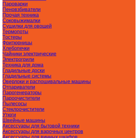
Пароварки
Пеновзбиватели
Прочая техника
Соковыжималки
Сушилки для овощей
Термопоты
Тостеры
Фритюрницы
Хлебопечки
Чайники электрические
Электрогрили
Техника для дома
Гладильные доски
Гладильные системы
Оверлоки и распошивальные машины
Отпариватели
Парогенераторы
Пароочистители
Пылесосы
Стеклоочистители
Утюги
Швейные машины
Аксессуары для бытовой техники
Аксессуары для варочных центров
Аксессуары для винных шкафов