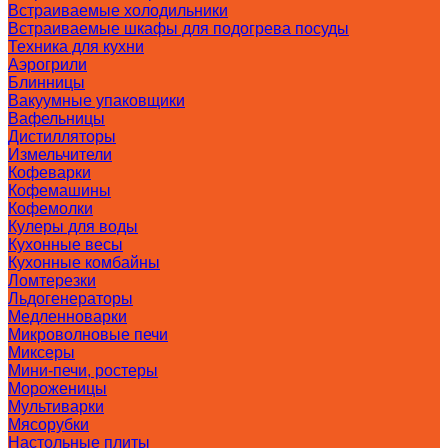
Встраиваемые холодильники
Встраиваемые шкафы для подогрева посуды
Техника для кухни
Аэрогрили
Блинницы
Вакуумные упаковщики
Вафельницы
Дистилляторы
Измельчители
Кофеварки
Кофемашины
Кофемолки
Кулеры для воды
Кухонные весы
Кухонные комбайны
Ломтерезки
Льдогенераторы
Медленноварки
Микроволновые печи
Миксеры
Мини-печи, ростеры
Мороженицы
Мультиварки
Мясорубки
Настольные плиты