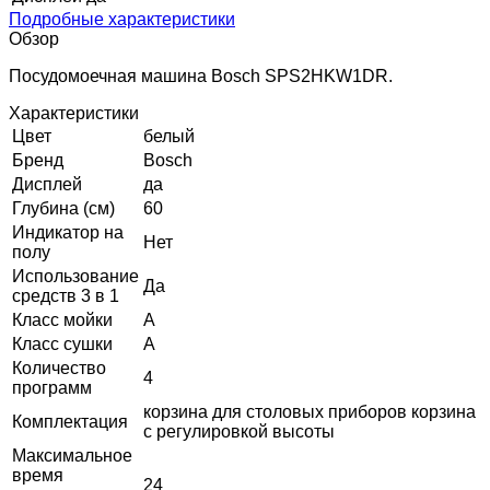
Подробные характеристики
Обзор
Посудомоечная машина Bosch SPS2HKW1DR.
Характеристики
Цвет
белый
Бренд
Bosch
Дисплей
да
Глубина (см)
60
Индикатор на
Нет
полу
Использование
Да
средств 3 в 1
Класс мойки
A
Класс сушки
A
Количество
4
программ
корзина для столовых приборов корзина
Комплектация
с регулировкой высоты
Максимальное
время
24