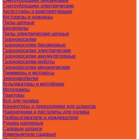
Снегоуборщики бензиновые
Снегоуборщики электрические
Аксессуары и комплектующие
Кусторезы и ножницы
Пилы цепные
Бензопилы
Пилы электрические цепные
Газонокосилки
Газонокосилки бензиновые
Газонокосилки электрические
Газонокосилки аккумуляторные
Газонокосилки-роботы
Газонокосилки механические
Триммеры и мотокосы
Зернодробилки
Культиваторы и мотоблоки
Мотопомпы
Тракторы
Всё для полива
Коннекторы и переходники для шлангов
Наконечники и пистолеты для полива
Разбрызгиватели и дождеватели
Рукава напорные
Садовые шланги
Измельчители садовые